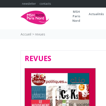
Skip
newsletter
contacts
to
MSH
content
Actualités
Paris
Nord
Accueil
>
revues
REVUES