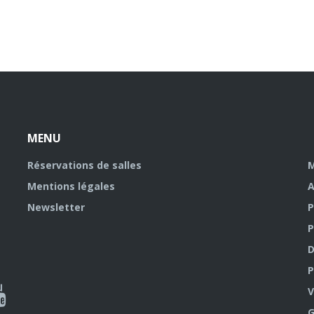
MENU
Réservations de salles
M
Mentions légales
A
Newsletter
P
P
D
P
ky
al
V
G