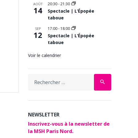
20:30
-
21:30
AOÛT
14
Spectacle | L’Épopée
taboue
17:00
-
18:00
SEP
12
Spectacle | L’Épopée
taboue
Voir le calendrier
Search
search
for:
NEWSLETTER
Inscrivez-vous à la newsletter de
la MSH Paris Nord.