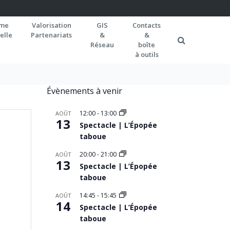
rme
Valorisation
GIS
Contacts
elle
Partenariats
&
&
Réseau
boîte
à outils
Évènements à venir
12:00
-
13:00
AOÛT
13
Spectacle | L’Épopée
taboue
20:00
-
21:00
AOÛT
13
Spectacle | L’Épopée
taboue
14:45
-
15:45
AOÛT
14
Spectacle | L’Épopée
taboue