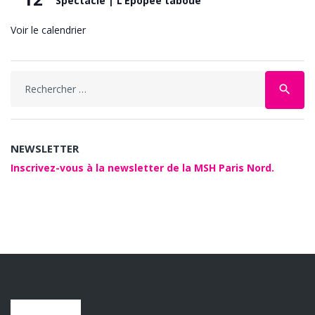
Spectacle | L’Épopée taboue
Voir le calendrier
Search
search
for:
NEWSLETTER
Inscrivez-vous à la newsletter de la MSH Paris Nord.