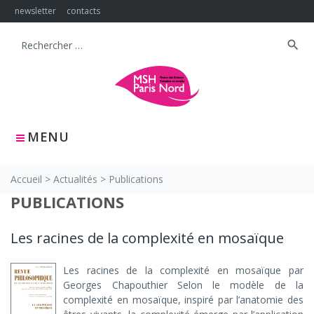
Skip
newsletter
contacts
to
content
search
Search
for:
MENU
Accueil
>
Actualités
>
Publications
PUBLICATIONS
Les racines de la complexité en mosaïque
Les racines de la complexité en mosaïque par
Georges Chapouthier Selon le modèle de la
complexité en mosaïque, inspiré par l’anatomie des