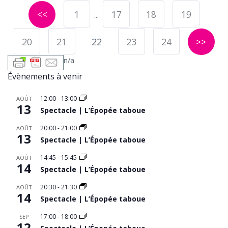
<<
1
17
18
19
...
20
21
22
23
24
>>
n/a
Évènements à venir
12:00
-
13:00
AOÛT
13
Spectacle | L’Épopée taboue
20:00
-
21:00
AOÛT
13
Spectacle | L’Épopée taboue
14:45
-
15:45
AOÛT
14
Spectacle | L’Épopée taboue
20:30
-
21:30
AOÛT
14
Spectacle | L’Épopée taboue
17:00
-
18:00
SEP
12