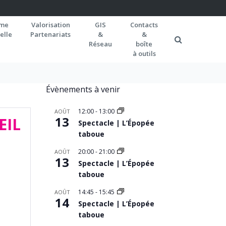
rme
Valorisation
GIS
Contacts
elle
Partenariats
&
&
Réseau
boîte
à outils
Évènements à venir
12:00
-
13:00
AOÛT
13
EIL
Spectacle | L’Épopée
taboue
20:00
-
21:00
AOÛT
13
Spectacle | L’Épopée
taboue
14:45
-
15:45
AOÛT
14
Spectacle | L’Épopée
taboue