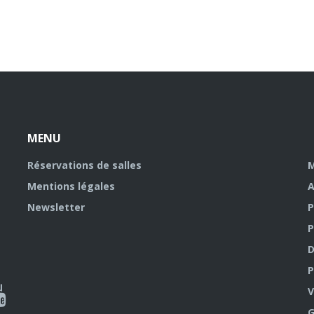
MENU
Réservations de salles
M
Mentions légales
A
Newsletter
P
P
D
P
ky
al
V
G