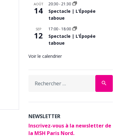
20:30
-
21:30
AOÛT
14
Spectacle | L’Épopée
taboue
17:00
-
18:00
SEP
12
Spectacle | L’Épopée
taboue
Voir le calendrier
Search
search
for:
NEWSLETTER
Inscrivez-vous à la newsletter de
la MSH Paris Nord.