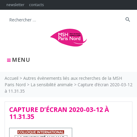
Skip
newsletter
contacts
to
content
search
Search
for:
MENU
Accueil
>
Autres évènements liés aux recherches de la MSH
Paris Nord
>
La sensibilité animale
>
Capture d’écran 2020-03-12
à 11.31.35
CAPTURE D’ÉCRAN 2020-03-12 À
11.31.35