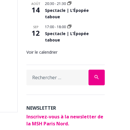
20:30
-
21:30
AOÛT
14
Spectacle | L’Épopée
taboue
17:00
-
18:00
SEP
12
Spectacle | L’Épopée
taboue
Voir le calendrier
Search
search
for:
NEWSLETTER
Inscrivez-vous à la newsletter de
la MSH Paris Nord.