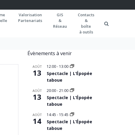
rme
Valorisation
GIS
Contacts
elle
Partenariats
&
&
Réseau
boîte
à outils
Évènements à venir
12:00
-
13:00
AOÛT
13
Spectacle | L’Épopée
taboue
20:00
-
21:00
AOÛT
13
Spectacle | L’Épopée
taboue
14:45
-
15:45
AOÛT
14
Spectacle | L’Épopée
taboue