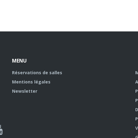
MENU
Réservations de salles
M
Mentions légales
A
Newsletter
P
P
D
P
ky
al
V
G