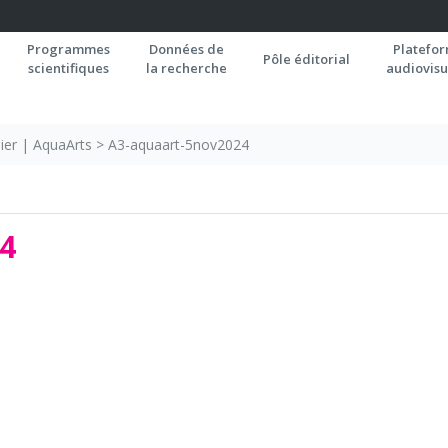
Programmes
Données de
Platefo
Pôle éditorial
scientifiques
la recherche
audiovisu
lier | AquaArts
>
A3-aquaart-5nov2024
4