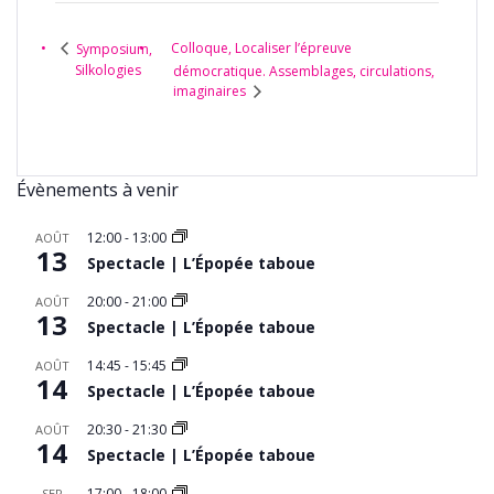
Colloque, Localiser l’épreuve
Symposium,
Silkologies
démocratique. Assemblages, circulations,
imaginaires
Évènements à venir
12:00
-
13:00
AOÛT
13
Spectacle | L’Épopée taboue
20:00
-
21:00
AOÛT
13
Spectacle | L’Épopée taboue
14:45
-
15:45
AOÛT
14
Spectacle | L’Épopée taboue
20:30
-
21:30
AOÛT
14
Spectacle | L’Épopée taboue
17:00
-
18:00
SEP