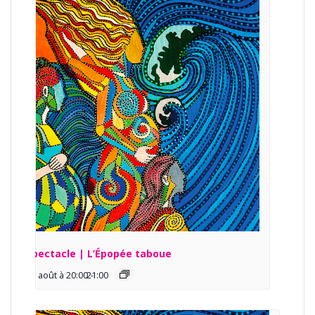
Spectacle | L’Épopée taboue
13 août à 20:00
21:00
-