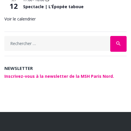
12
Spectacle | L’Épopée taboue
Voir le calendrier
Search
search
for:
NEWSLETTER
Inscrivez-vous à la newsletter de la MSH Paris Nord.