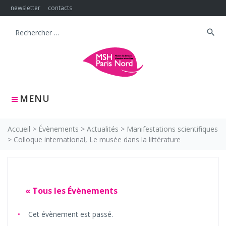
Skip
newsletter
contacts
to
content
search
Search
for:
MENU
Accueil
>
Évènements
>
Actualités
>
Manifestations scientifiques
>
Colloque international, Le musée dans la littérature
« Tous les Évènements
Cet évènement est passé.