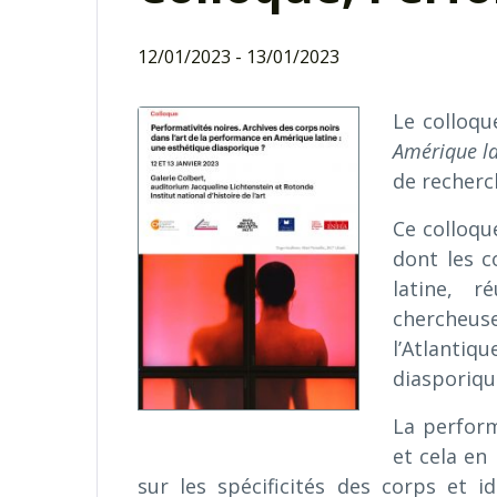
12/01/2023
-
13/01/2023
Le colloq
Amérique la
de recher
Ce colloqu
dont les c
latine, 
chercheus
l’Atlantiq
diasporiqu
La perform
et cela en
sur les spécificités des corps et id