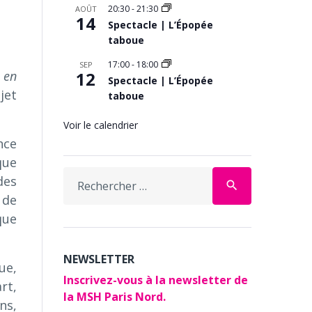
20:30
-
21:30
AOÛT
14
Spectacle | L’Épopée
taboue
17:00
-
18:00
SEP
 en
12
Spectacle | L’Épopée
jet
taboue
Voir le calendrier
nce
que
Search
des
search
for:
 de
que
NEWSLETTER
ue,
Inscrivez-vous à la newsletter de
rt,
la MSH Paris Nord.
ns,