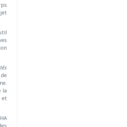
rps
jet
til
ves
ion
tés
 de
ne.
 la
 et
NHA
des