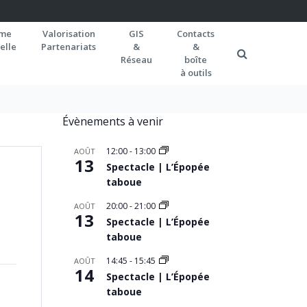
rme
Valorisation
GIS
Contacts
elle
Partenariats
&
&
Réseau
boîte
à outils
Évènements à venir
12:00
-
13:00
AOÛT
13
Spectacle | L’Épopée
taboue
20:00
-
21:00
AOÛT
13
Spectacle | L’Épopée
taboue
14:45
-
15:45
AOÛT
14
Spectacle | L’Épopée
taboue