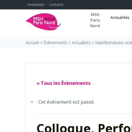
Skip
newsletter
contacts
to
MSH
content
Actualités
Paris
Nord
Accueil
>
Évènements
>
Actualités
>
Manifestations scie
« Tous les Évènements
Cet évènement est passé.
Colloque, Perfo