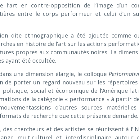
de l’art en contre-opposition de l’image d’un co
ntières entre le corps performeur et celui d’un su
tion dite ethnographique a été ajoutée comme ou
ches en histoire de l’art sur les actions performati
ultures propres aux communautés noires. La dimens
es ayant été occultée.
dans une dimension élargie, le colloque
Performativi
on de porter un regard nouveau sur les répertoires
 politique, social et économique de l’Amérique lati
mations de la catégorie « performance » à partir de
ouvementassions d’autres sources matérielles
t formats de recherche que cette présence demande.
 des chercheurs et des artistes se réunissent à l’I
nge multiculturel et interdisciplinaire autour 