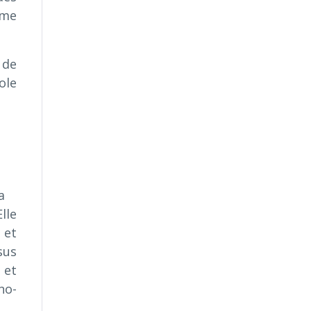
mme
 de
ole
a
lle
 et
sus
 et
no-