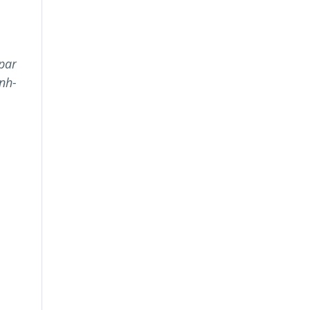
par
nh-