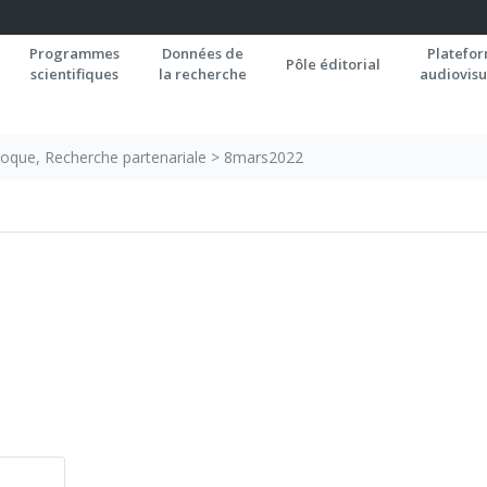
Programmes
Données de
Platefo
Pôle éditorial
scientifiques
la recherche
audiovisu
loque, Recherche partenariale
>
8mars2022