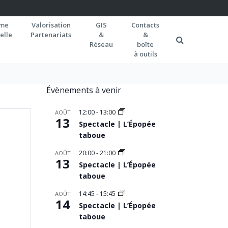
rme
Valorisation
GIS
Contacts
elle
Partenariats
&
&
Réseau
boîte
à outils
Évènements à venir
12:00
-
13:00
AOÛT
13
Spectacle | L’Épopée
taboue
20:00
-
21:00
AOÛT
13
Spectacle | L’Épopée
taboue
14:45
-
15:45
AOÛT
14
Spectacle | L’Épopée
taboue