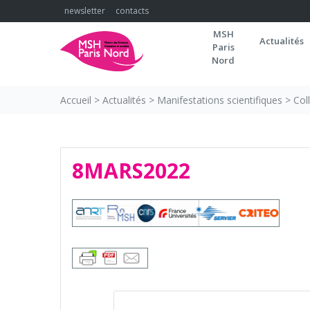
Skip
newsletter
contacts
to
MSH
content
Actualités
Paris
Nord
Accueil
>
Actualités
>
Manifestations scientifiques
>
Col
8MARS2022
NAVIGATION