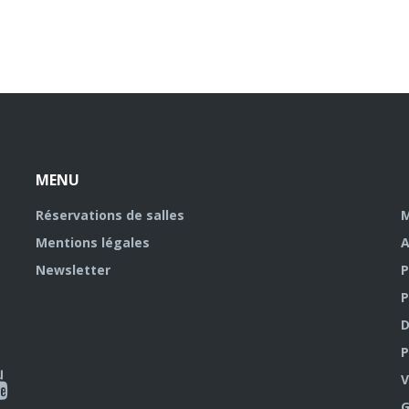
MENU
Réservations de salles
M
Mentions légales
A
Newsletter
P
P
D
P
ky
al
V
G