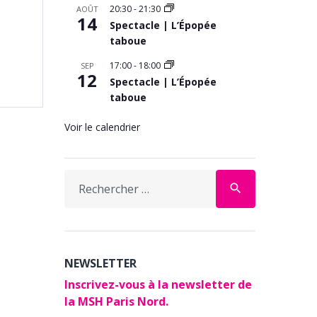
20:30
-
21:30
AOÛT
14
Spectacle | L’Épopée
taboue
17:00
-
18:00
SEP
12
Spectacle | L’Épopée
taboue
Voir le calendrier
Search
search
for:
NEWSLETTER
Inscrivez-vous à la newsletter de
la MSH Paris Nord.