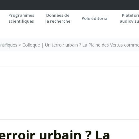
Programmes
Données de
Platefo
Pôle éditorial
scientifiques
la recherche
audiovisu
ntifiques
>
Colloque | Un terroir urbain ? La Plaine des Vertus comm
erroir urbain ? La