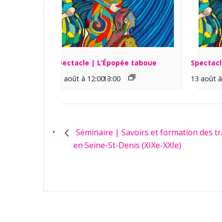
Spectacle | L’Épopée taboue
Spectacl
13 août à 12:00
13:00
-
13 août à
Séminaire | Savoirs et formation des tra
en Seine-St-Denis (XIXe-XXIe)