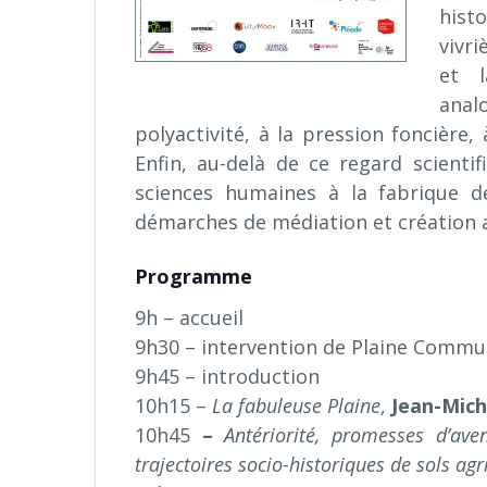
hist
vivr
et l
anal
polyactivité, à la pression foncière,
Enfin, au-delà de ce regard scienti
sciences humaines à la fabrique d
démarches de médiation et création a
Programme
9h – accueil
9h30 – intervention de Plaine Comm
9h45 – introduction
10h15 –
La fabuleuse Plaine
,
Jean-Mich
10h45
–
Antériorité, promesses d’ave
trajectoires
socio-historiques de sols ag