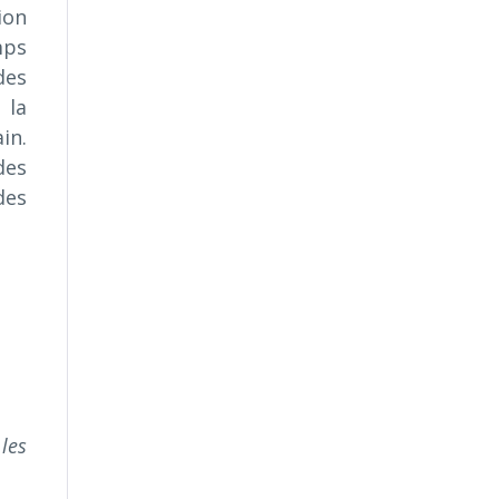
ion
mps
des
 la
in.
des
des
les