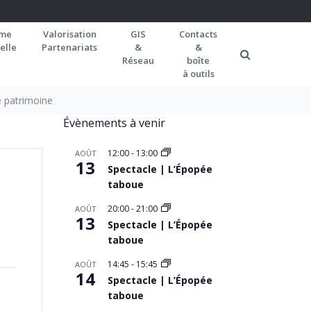
rme
Valorisation
GIS
Contacts
elle
Partenariats
&
&
Réseau
boîte
à outils
e patrimoine
Évènements à venir
12:00
-
13:00
AOÛT
13
Spectacle | L’Épopée
taboue
20:00
-
21:00
AOÛT
13
Spectacle | L’Épopée
taboue
14:45
-
15:45
AOÛT
14
Spectacle | L’Épopée
taboue