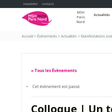
Skip
newsletter
contacts
to
MSH
content
Actualités
Paris
Nord
Accueil
>
Évènements
>
Actualités
>
Manifestations scie
« Tous les Évènements
Cet évènement est passé.
Colloque | Un t