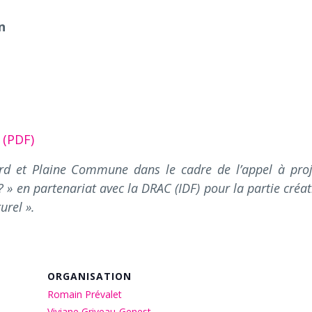
n
 (PDF)
d et Plaine Commune dans le cadre de l’appel à proj
e ? » en partenariat avec la DRAC (IDF) pour la partie créa
urel ».
ORGANISATION
Romain Prévalet
Viviane Griveau-Genest