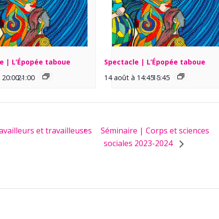
e | L’Épopée taboue
Spectacle | L’Épopée taboue
 20:00
21:00
-
14 août à 14:45
15:45
-
vailleurs et travailleuses
Séminaire | Corps et sciences
sociales 2023-2024