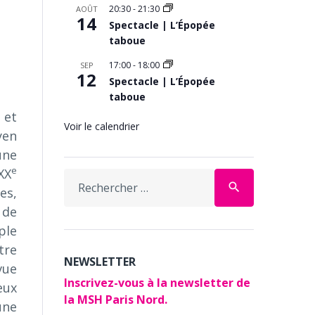
20:30
-
21:30
AOÛT
e
14
Spectacle | L’Épopée
taboue
17:00
-
18:00
SEP
12
Spectacle | L’Épopée
taboue
 et
Voir le calendrier
yen
une
e
XX
Search
search
es,
for:
 de
ple
tre
NEWSLETTER
vue
Inscrivez-vous à la newsletter de
eux
la MSH Paris Nord.
une