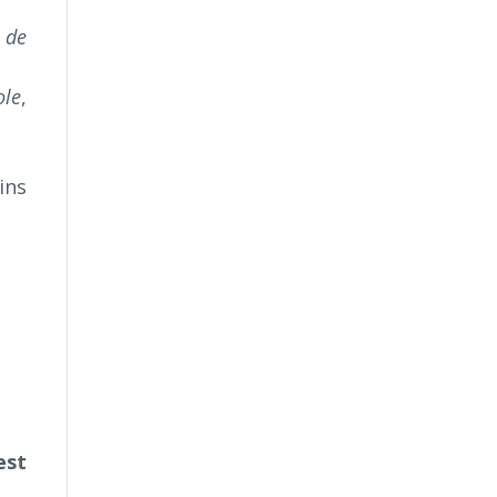
 de
ole
,
ins
est