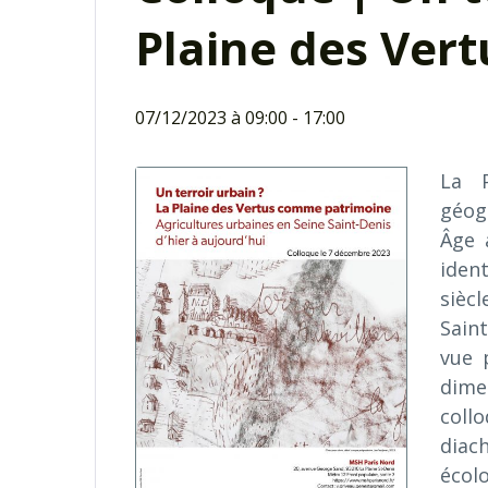
Plaine des Ver
07/12/2023 à 09:00
-
17:00
La P
géog
Âge 
iden
siècl
Saint
vue 
dime
coll
diach
écol