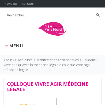
Skip
newsletter
contacts
to
content
search
Search
for:
MENU
Accueil
>
Actualités
>
Manifestations scientifiques
>
Colloque |
Vivre et agir avec la médecine légale
>
colloque vivre agir
médecine légale
COLLOQUE VIVRE AGIR MÉDECINE
LÉGALE