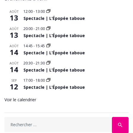
12:00
-
13:00
AOÛT
13
Spectacle | L’Épopée taboue
20:00
-
21:00
AOÛT
13
Spectacle | L’Épopée taboue
14:45
-
15:45
AOÛT
14
Spectacle | L’Épopée taboue
20:30
-
21:30
AOÛT
14
Spectacle | L’Épopée taboue
17:00
-
18:00
SEP
12
Spectacle | L’Épopée taboue
Voir le calendrier
Search
search
for: