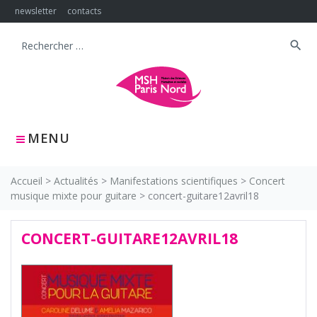
Skip
newsletter
contacts
to
content
search
Search
for:
MENU
Accueil
>
Actualités
>
Manifestations scientifiques
>
Concert
musique mixte pour guitare
>
concert-guitare12avril18
CONCERT-GUITARE12AVRIL18