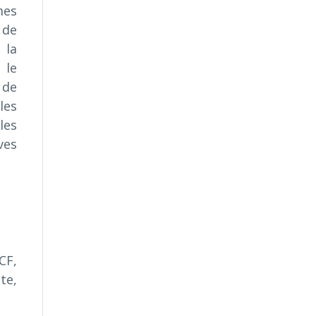
mes
 de
 la
 le
 de
les
les
ves
CF,
te,