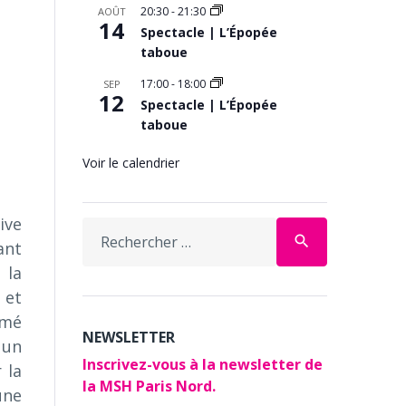
20:30
-
21:30
AOÛT
14
Spectacle | L’Épopée
taboue
17:00
-
18:00
SEP
12
Spectacle | L’Épopée
taboue
Voir le calendrier
ive
Search
search
ant
for:
 la
 et
imé
NEWSLETTER
 un
Inscrivez-vous à la newsletter de
 la
la MSH Paris Nord.
une