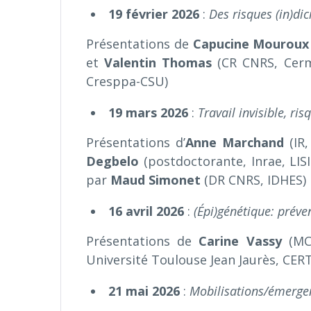
19 février 2026
:
Des risques (in)dic
Présentations de
Capucine Mouroux
et
Valentin Thomas
(CR CNRS, Cerm
Cresppa-CSU)
19 mars 2026
:
Travail invisible, ris
Présentations d’
Anne
Marchand
(IR,
Degbelo
(postdoctorante, Inrae, LISI
par
Maud Simonet
(DR CNRS, IDHES)
16 avril 2026
:
(Épi)génétique: préve
Présentations de
Carine Vassy
(MCF
Université Toulouse Jean Jaurès, CER
21 mai 2026
:
Mobilisations/émerge