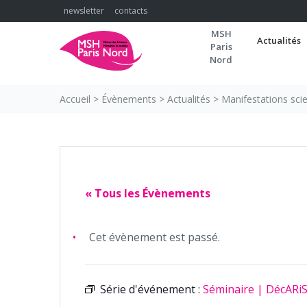
Skip
newsletter
contacts
to
MSH
content
Actualités
Paris
Nord
Accueil
>
Évènements
>
Actualités
>
Manifestations scie
« Tous les Évènements
Cet évènement est passé.
Série d'événement :
Séminaire | DécARiS.