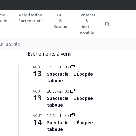
rme
Valorisation
GIS
Contacts
elle
Partenariats
&
&
Réseau
boîte
à outils
ur la santé
Évènements à venir
12:00
-
13:00
AOÛT
13
Spectacle | L’Épopée
taboue
20:00
-
21:00
AOÛT
13
Spectacle | L’Épopée
taboue
14:45
-
15:45
AOÛT
14
Spectacle | L’Épopée
taboue