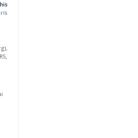
his
ris
g),
RS,
ai