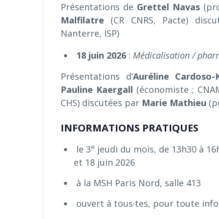
Présentations de
Grettel Navas
(pro
Malfilatre
(CR CNRS, Pacte) disc
Nanterre, ISP)
18 juin 2026
:
Médicalisation / phar
Présentations d’
Auréline Cardoso-
Pauline Kaergall
(économiste ; CNAM
CHS) discutées par
Marie Mathieu
(p
INFORMATIONS PRATIQUES
e
le 3
jeudi du mois, de 13h30 à 16h3
et 18 juin 2026
à la MSH Paris Nord, salle 413
ouvert à tous·tes, pour toute inf