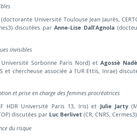
ibles
(doctorante Université Toulouse Jean Jaurès, CERT
es3) discutées par
Anne-Lise Dall’Agnola
(docteu
ques invisibles
 Université Sorbonne Paris Nord) et
Agossè Nad
S et chercheuse associée à l’UR Ettis, Inrae) discut
ntion et prise en charge des femmes procréatrices
 HDR Université Paris 13, Iris) et
Julie Jarty
(M
TOP) discutées par
Luc Berlivet
(CR, CNRS, Cermes3)
nce du risque