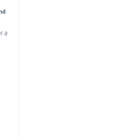
nd
l à