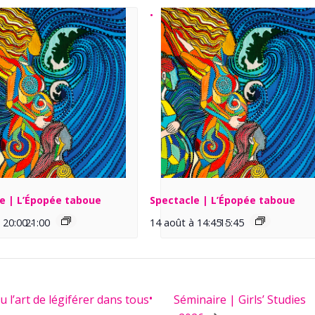
e | L’Épopée taboue
Spectacle | L’Épopée taboue
 20:00
21:00
-
14 août à 14:45
15:45
-
u l’art de légiférer dans tous
Séminaire | Girls’ Studies