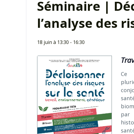
Séminaire | Dé
l’analyse des r
18 juin à 13:30
-
16:30
Trav
Ce 
plur
conj
san
biom
par 
histo
santé