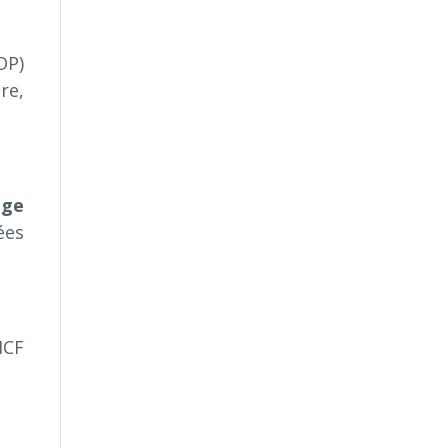
OP)
re,
ège
ées
CF