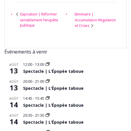
Séminaire |
Exposition | Réformer
sensiblement l’enquête
Accumulation Régulation
publique
et Crises
Évènements à venir
12:00
-
13:00
AOÛT
13
Spectacle | L’Épopée taboue
20:00
-
21:00
AOÛT
13
Spectacle | L’Épopée taboue
14:45
-
15:45
AOÛT
14
Spectacle | L’Épopée taboue
20:30
-
21:30
AOÛT
14
Spectacle | L’Épopée taboue