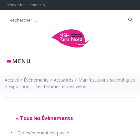
Skip
newsletter
contacts
to
content
search
Search
for:
MENU
Accueil
>
Évènements
>
Actualités
>
Manifestations scientifiques
>
Exposition | Des femmes et des vélos
« Tous les Évènements
Cet évènement est passé.