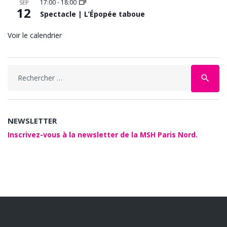
17:00
-
18:00
SEP
12
Spectacle | L’Épopée taboue
Voir le calendrier
Search
search
for:
NEWSLETTER
Inscrivez-vous à la newsletter de la MSH Paris Nord.