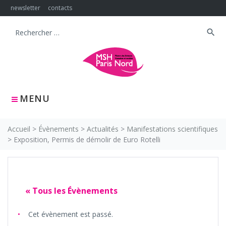
Skip
newsletter
contacts
to
content
search
Search
for:
MENU
Accueil
>
Évènements
>
Actualités
>
Manifestations scientifiques
>
Exposition, Permis de démolir de Euro Rotelli
« Tous les Évènements
Cet évènement est passé.