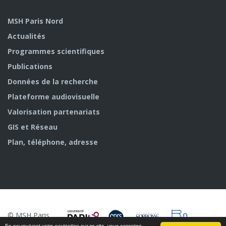
MSH Paris Nord
Actualités
Programmes scientifiques
Publications
Données de la recherche
Plateforme audiovisuelle
Valorisation partenariats
GIS et Réseau
Plan, téléphone, adresse
© MSH Paris
Nord
En poursuivant votre navigation sur ce site, vous acceptez