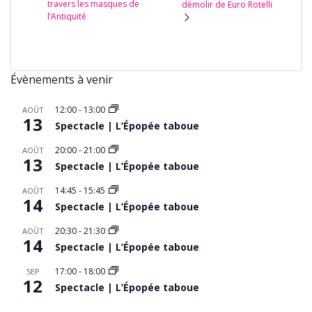
travers les masques de
démolir de Euro Rotelli
l’Antiquité
Évènements à venir
12:00
-
13:00
AOÛT
13
Spectacle | L’Épopée taboue
20:00
-
21:00
AOÛT
13
Spectacle | L’Épopée taboue
14:45
-
15:45
AOÛT
14
Spectacle | L’Épopée taboue
20:30
-
21:30
AOÛT
14
Spectacle | L’Épopée taboue
17:00
-
18:00
SEP
12
Spectacle | L’Épopée taboue