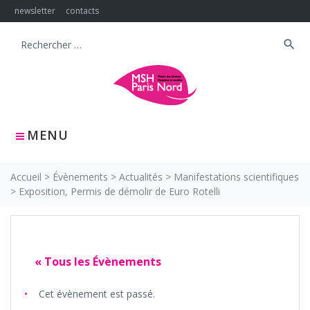
Skip
newsletter
contacts
to
content
search
Search
for:
MENU
Accueil
>
Évènements
>
Actualités
>
Manifestations scientifiques
>
Exposition, Permis de démolir de Euro Rotelli
« Tous les Évènements
Cet évènement est passé.