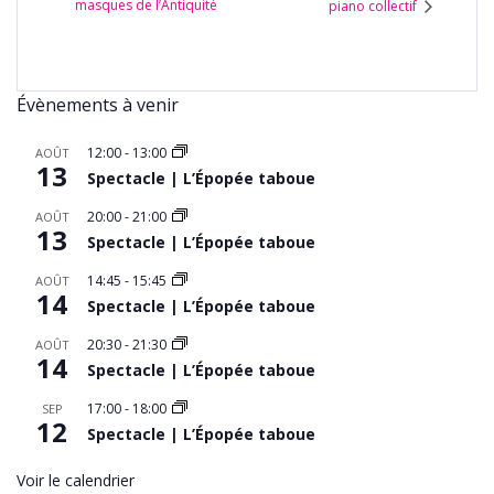
masques de l’Antiquité
piano collectif
Évènements à venir
12:00
-
13:00
AOÛT
13
Spectacle | L’Épopée taboue
20:00
-
21:00
AOÛT
13
Spectacle | L’Épopée taboue
14:45
-
15:45
AOÛT
14
Spectacle | L’Épopée taboue
20:30
-
21:30
AOÛT
14
Spectacle | L’Épopée taboue
17:00
-
18:00
SEP
12
Spectacle | L’Épopée taboue
Voir le calendrier