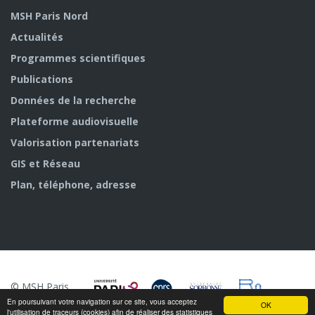
MSH Paris Nord
Actualités
Programmes scientifiques
Publications
Données de la recherche
Plateforme audiovisuelle
Valorisation partenariats
GIS et Réseau
Plan, téléphone, adresse
© MSH Paris
Nord
En poursuivant votre navigation sur ce site, vous acceptez
OK
l'utilisation de traceurs (cookies) afin de réaliser des statistiques