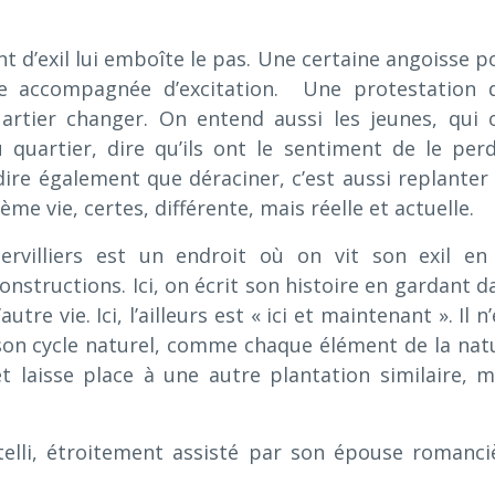
 d’exil lui emboîte le pas. Une certaine angoisse p
le accompagnée d’excitation. Une protestation 
rtier changer. On entend aussi les jeunes, qui 
u quartier, dire qu’ils ont le sentiment de le perd
ire également que déraciner, c’est aussi replanter 
me vie, certes, différente, mais réelle et actuelle.
ervilliers est un endroit où on vit son exil en
structions. Ici, on écrit son histoire en gardant d
tre vie. Ici, l’ailleurs est « ici et maintenant ». Il n
, son cycle naturel, comme chaque élément de la nat
et laisse place à une autre plantation similaire, m
otelli, étroitement assisté par son épouse romanci