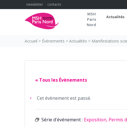
Skip
newsletter
contacts
to
MSH
content
Actualités
Paris
Nord
Accueil
>
Évènements
>
Actualités
>
Manifestations scie
« Tous les Évènements
Cet évènement est passé.
Série d'événement :
Exposition, Permis d