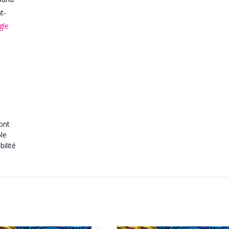
t-
gle
ront
ble
ilité