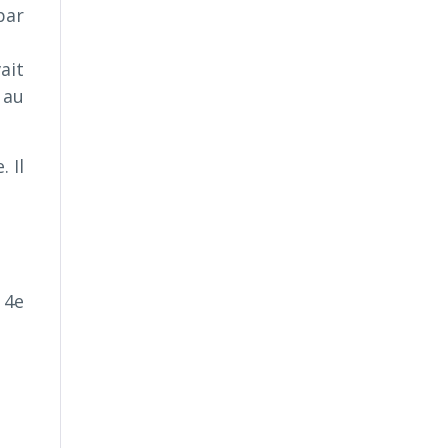
par
ait
 au
 Il
 4e