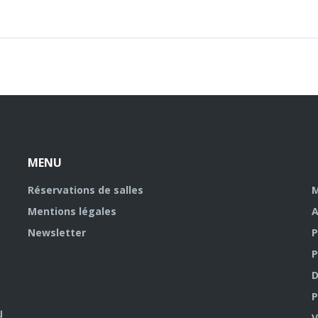
MENU
Réservations de salles
M
Mentions légales
A
Newsletter
P
P
D
P
V