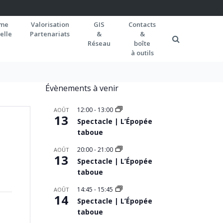
rme
Valorisation
GIS
Contacts
elle
Partenariats
&
&
Réseau
boîte
à outils
Évènements à venir
12:00
-
13:00
AOÛT
13
Spectacle | L’Épopée
taboue
20:00
-
21:00
AOÛT
13
Spectacle | L’Épopée
taboue
14:45
-
15:45
AOÛT
14
Spectacle | L’Épopée
taboue