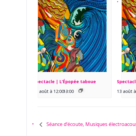
Spectacle | L’Épopée taboue
Spectacl
13 août à 12:00
13:00
-
13 août à
Séance d’écoute, Musiques électroacou