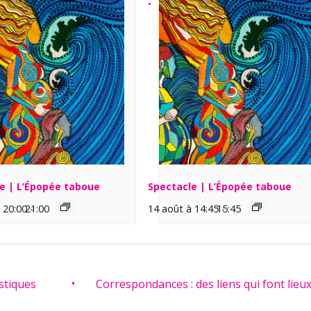
e | L’Épopée taboue
Spectacle | L’Épopée taboue
 20:00
21:00
-
14 août à 14:45
15:45
-
stiques
Correspondances : des liens qui font lieu