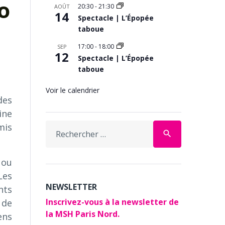
o
20:30
-
21:30
AOÛT
14
Spectacle | L’Épopée
taboue
17:00
-
18:00
SEP
12
Spectacle | L’Épopée
taboue
Voir le calendrier
des
ine
Search
mis
search
for:
 ou
Les
NEWSLETTER
nts
Inscrivez-vous à la newsletter de
 de
la MSH Paris Nord.
ens