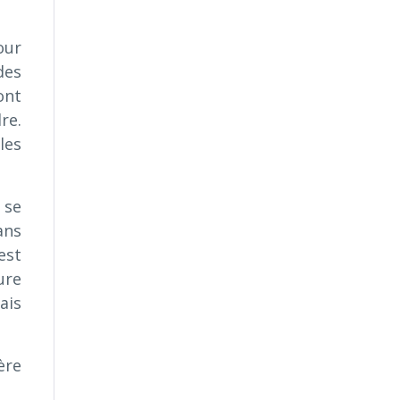
our
des
ont
re.
les
 se
ans
’est
ure
ais
ère