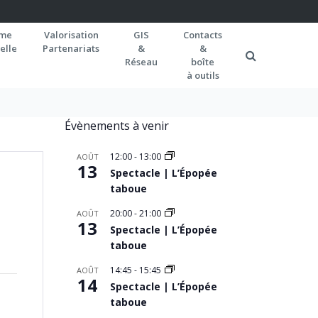
rme
Valorisation
GIS
Contacts
elle
Partenariats
&
&
Réseau
boîte
à outils
Évènements à venir
12:00
-
13:00
AOÛT
13
Spectacle | L’Épopée
taboue
20:00
-
21:00
AOÛT
13
Spectacle | L’Épopée
taboue
14:45
-
15:45
AOÛT
14
Spectacle | L’Épopée
taboue