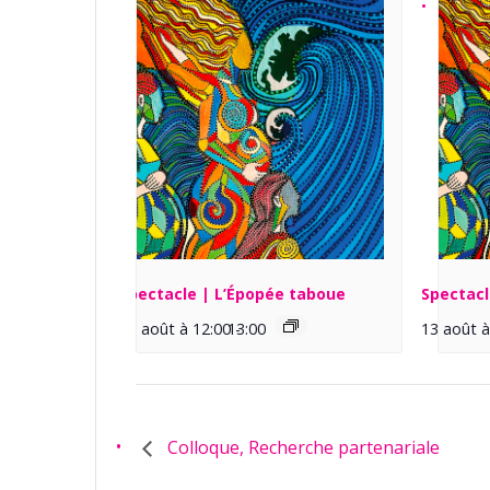
Spectacle | L’Épopée taboue
Spectacl
13 août à 12:00
13:00
-
13 août à
Colloque, Recherche partenariale