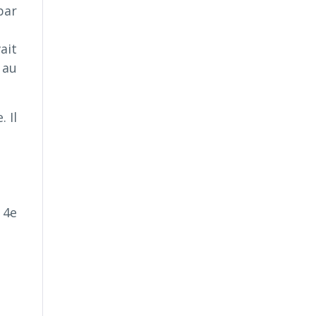
par
ait
 au
 Il
 4e