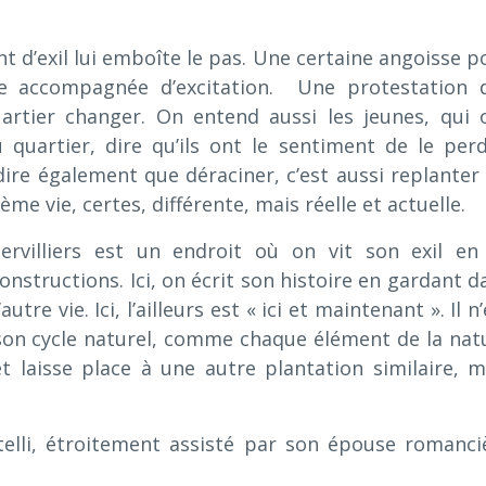
 d’exil lui emboîte le pas. Une certaine angoisse p
le accompagnée d’excitation. Une protestation 
rtier changer. On entend aussi les jeunes, qui 
u quartier, dire qu’ils ont le sentiment de le perd
ire également que déraciner, c’est aussi replanter 
me vie, certes, différente, mais réelle et actuelle.
ervilliers est un endroit où on vit son exil en
structions. Ici, on écrit son histoire en gardant d
tre vie. Ici, l’ailleurs est « ici et maintenant ». Il n
, son cycle naturel, comme chaque élément de la nat
et laisse place à une autre plantation similaire, m
otelli, étroitement assisté par son épouse romanci