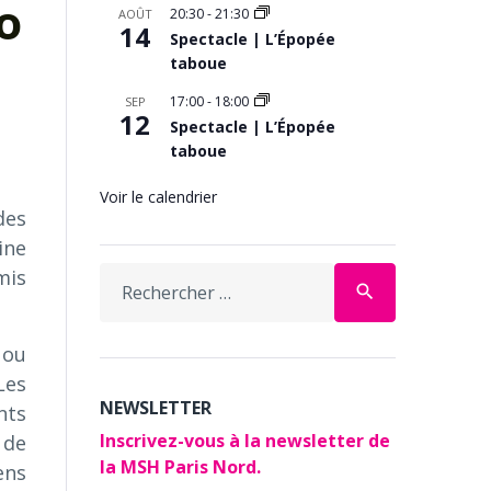
o
20:30
-
21:30
AOÛT
14
Spectacle | L’Épopée
taboue
17:00
-
18:00
SEP
12
Spectacle | L’Épopée
taboue
Voir le calendrier
des
ine
Search
mis
search
for:
 ou
Les
NEWSLETTER
nts
Inscrivez-vous à la newsletter de
 de
la MSH Paris Nord.
ens