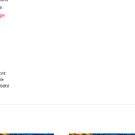
t-
gle
ront
ble
ilité