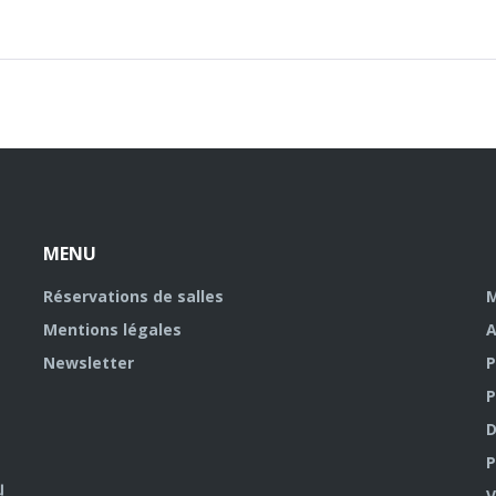
MENU
Réservations de salles
M
Mentions légales
A
Newsletter
P
P
D
P
V