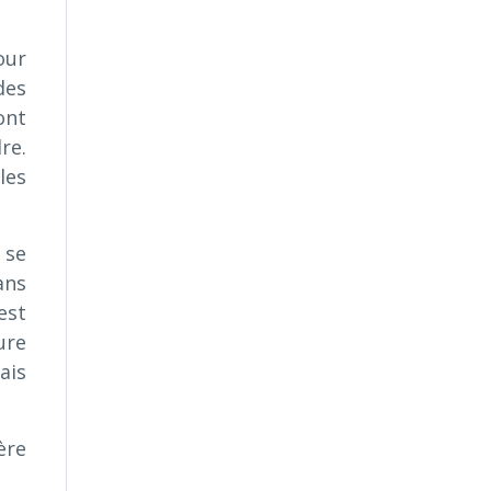
our
des
ont
re.
les
 se
ans
’est
ure
ais
ère