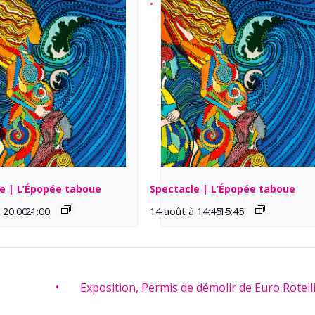
e | L’Épopée taboue
Spectacle | L’Épopée taboue
 20:00
21:00
-
14 août à 14:45
15:45
-
Exposition, Permis de démolir de Euro Rotell