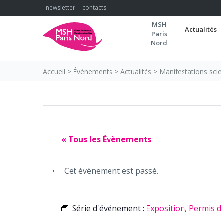
Skip
newsletter
contacts
to
MSH
content
Actualités
Paris
Nord
Accueil
>
Évènements
>
Actualités
>
Manifestations scie
« Tous les Évènements
Cet évènement est passé.
Série d'événement :
Exposition, Permis d