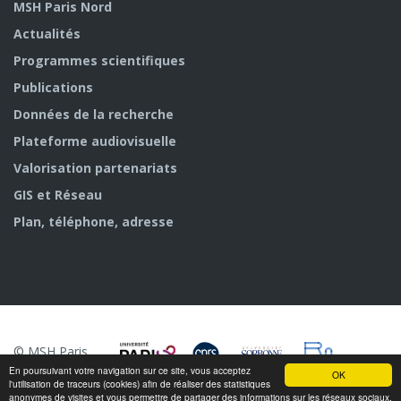
MSH Paris Nord
Actualités
Programmes scientifiques
Publications
Données de la recherche
Plateforme audiovisuelle
Valorisation partenariats
GIS et Réseau
Plan, téléphone, adresse
© MSH Paris
Nord
En poursuivant votre navigation sur ce site, vous acceptez
OK
l'utilisation de traceurs (cookies) afin de réaliser des statistiques
anonymes de visites et vous permettre de partager des informations sur les réseaux sociaux.