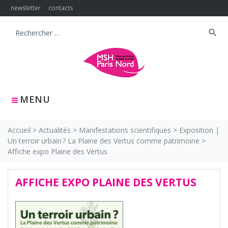
Skip
newsletter
contacts
to
content
search
Search
for:
MENU
Accueil
>
Actualités
>
Manifestations scientifiques
>
Exposition |
Un terroir urbain ? La Plaine des Vertus comme patrimoine
>
Affiche expo Plaine des Vertus
AFFICHE EXPO PLAINE DES VERTUS