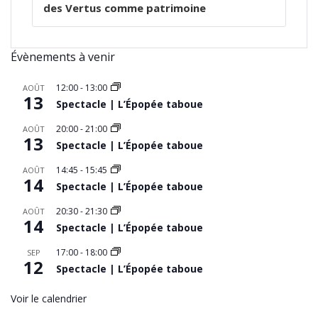
des Vertus comme patrimoine
Évènements à venir
12:00
-
13:00
AOÛT
13
Spectacle | L’Épopée taboue
20:00
-
21:00
AOÛT
13
Spectacle | L’Épopée taboue
14:45
-
15:45
AOÛT
14
Spectacle | L’Épopée taboue
20:30
-
21:30
AOÛT
14
Spectacle | L’Épopée taboue
17:00
-
18:00
SEP
12
Spectacle | L’Épopée taboue
Voir le calendrier