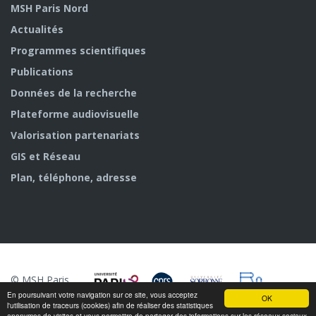
MSH Paris Nord
Actualités
Programmes scientifiques
Publications
Données de la recherche
Plateforme audiovisuelle
Valorisation partenariats
GIS et Réseau
Plan, téléphone, adresse
© MSH Paris
Nord
En poursuivant votre navigation sur ce site, vous acceptez
OK
l'utilisation de traceurs (cookies) afin de réaliser des statistiques
anonymes de visites et vous permettre de partager des informations sur les réseaux sociaux.