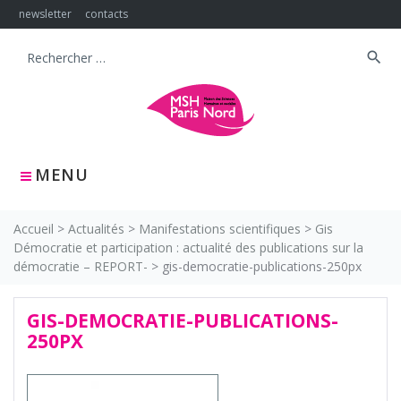
Skip
newsletter
contacts
to
content
search
Search
for:
MENU
Accueil
>
Actualités
>
Manifestations scientifiques
>
Gis
Démocratie et participation : actualité des publications sur la
démocratie – REPORT-
>
gis-democratie-publications-250px
GIS-DEMOCRATIE-PUBLICATIONS-
250PX