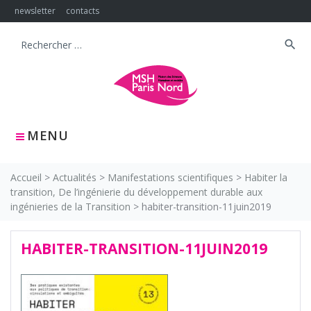
Skip
newsletter
contacts
to
content
search
Search
for:
MENU
Accueil
>
Actualités
>
Manifestations scientifiques
>
Habiter la
transition, De l’ingénierie du développement durable aux
ingénieries de la Transition
>
habiter-transition-11juin2019
HABITER-TRANSITION-11JUIN2019