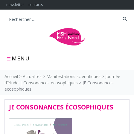
Skip
newsletter
contacts
to
content
search
Search
for:
MENU
Accueil
>
Actualités
>
Manifestations scientifiques
>
Journée
d’étude | Consonances écosophiques
>
JE Consonances
écosophiques
JE CONSONANCES ÉCOSOPHIQUES