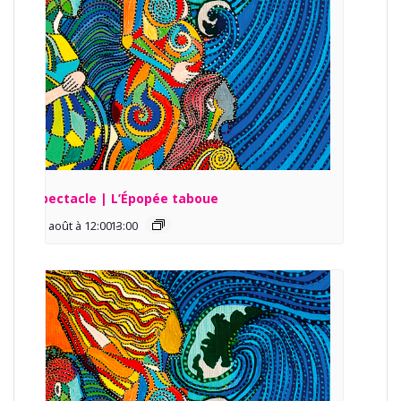
Spectacle | L’Épopée taboue
13 août à 12:00
13:00
-