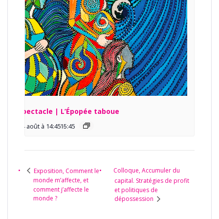
Spectacle | L’Épopée taboue
14 août à 14:45
15:45
-
Colloque, Accumuler du
Exposition, Comment le
monde m’affecte, et
capital. Stratégies de profit
comment j’affecte le
et politiques de
monde ?
dépossession