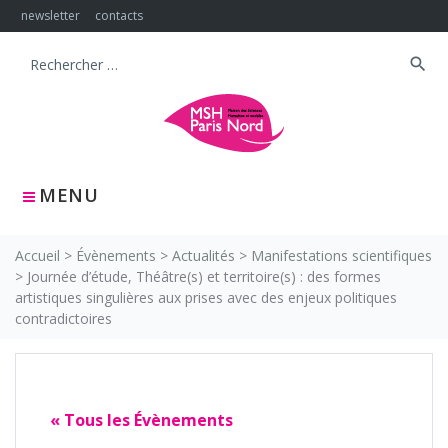
Skip
newsletter
contacts
to
content
search
Search
for:
MENU
Accueil
>
Évènements
>
Actualités
>
Manifestations scientifiques
>
Journée d’étude, Théâtre(s) et territoire(s) : des formes
artistiques singulières aux prises avec des enjeux politiques
contradictoires
« Tous les Évènements