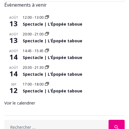
Évènements à venir
12:00
-
13:00
AOÛT
13
Spectacle | L’Épopée taboue
20:00
-
21:00
AOÛT
13
Spectacle | L’Épopée taboue
14:45
-
15:45
AOÛT
14
Spectacle | L’Épopée taboue
20:30
-
21:30
AOÛT
14
Spectacle | L’Épopée taboue
17:00
-
18:00
SEP
12
Spectacle | L’Épopée taboue
Voir le calendrier
Search
search
for: