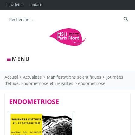
Skip
newsletter
contacts
to
content
search
Search
for:
MENU
Accueil
>
Actualités
>
Manifestations scientifiques
>
Journées
d’étude, Endometriose et inégalités
>
endometriose
ENDOMETRIOSE