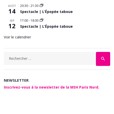
20:30
-
21:30
AOÛT
14
Spectacle | L’Épopée taboue
17:00
-
18:00
SEP
12
Spectacle | L’Épopée taboue
Voir le calendrier
Search
search
for:
NEWSLETTER
Inscrivez-vous à la newsletter de la MSH Paris Nord.