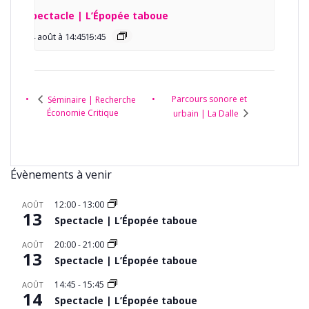
Spectacle | L’Épopée taboue
14 août à 14:45
15:45
-
Parcours sonore et
Séminaire | Recherche
Économie Critique
urbain | La Dalle
Évènements à venir
12:00
-
13:00
AOÛT
13
Spectacle | L’Épopée taboue
20:00
-
21:00
AOÛT
13
Spectacle | L’Épopée taboue
14:45
-
15:45
AOÛT
14
Spectacle | L’Épopée taboue