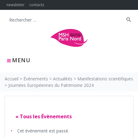
Skip
newsletter
contacts
to
content
search
Search
for:
MENU
Accueil
>
Évènements
>
Actualités
>
Manifestations scientifiques
>
Journées Européennes du Patrimoine 2024
« Tous les Évènements
Cet évènement est passé.