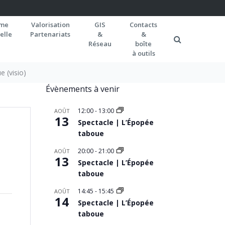
rme
Valorisation
GIS
Contacts
elle
Partenariats
&
&
Réseau
boîte
à outils
e (visio)
Évènements à venir
12:00
-
13:00
AOÛT
13
Spectacle | L’Épopée
taboue
20:00
-
21:00
AOÛT
13
Spectacle | L’Épopée
taboue
14:45
-
15:45
AOÛT
14
Spectacle | L’Épopée
taboue