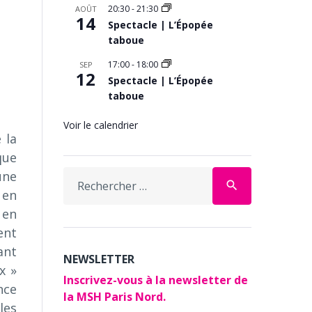
20:30
-
21:30
AOÛT
14
Spectacle | L’Épopée
taboue
17:00
-
18:00
SEP
12
Spectacle | L’Épopée
taboue
Voir le calendrier
 la
ue
Search
une
search
for:
 en
 en
ent
ant
NEWSLETTER
x »
Inscrivez-vous à la newsletter de
nce
la MSH Paris Nord.
les