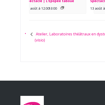
Spectacle | L’Épopée taboue
Spectacl
13 août à 12:00
13:00
-
13 août à
Atelier, Laboratoires théâtraux en dyst
(visio)