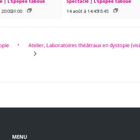
e | L’Épopée taboue
Spectacle | L’Épopée taboue
 20:00
21:00
-
14 août à 14:45
15:45
-
opie
Atelier, Laboratoires théâtraux en dystopie (vis
MENU