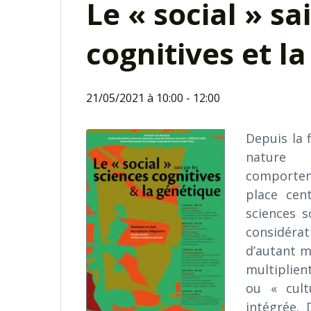
Le « social » sa
cognitives et la
21/05/2021 à 10:00
-
12:00
Depuis la 
nature 
comporteme
place cent
sciences s
considéra
d’autant m
multiplien
ou « cult
intégrée. 