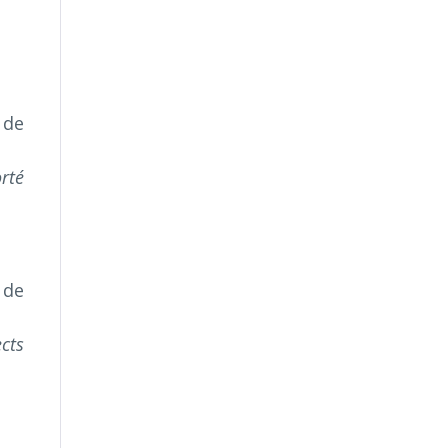
 de
rté
 de
cts