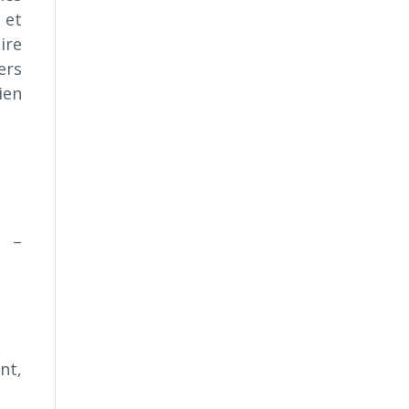
 et
ire
ers
ien
d –
nt,