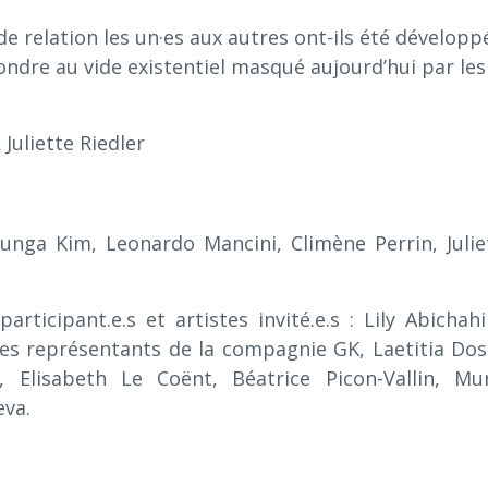
e relation les un·es aux autres ont-ils été développ
ondre au vide existentiel masqué aujourd’hui par les
Juliette Riedler
Sunga Kim, Leonardo Mancini, Climène Perrin, Julie
rticipant.e.s et artistes invité.e.s : Lily Abichahi
 les représentants de la compagnie GK, Laetitia Dos
 Elisabeth Le Coënt, Béatrice Picon-Vallin, Mur
eva.