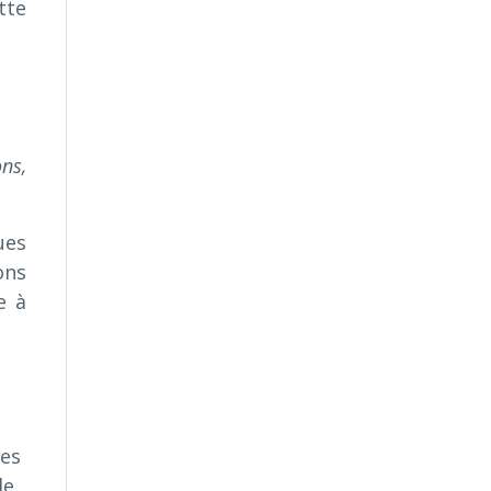
tte
ns,
ues
ons
e à
ces
de