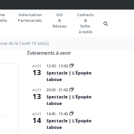
rme
Valorisation
GIS
Contacts
elle
Partenariats
&
&
Réseau
boîte
à outils
uve de la Covid-19 (visio)
Évènements à venir
12:00
-
13:00
AOÛT
13
Spectacle | L’Épopée
taboue
20:00
-
21:00
AOÛT
13
Spectacle | L’Épopée
taboue
14:45
-
15:45
AOÛT
14
Spectacle | L’Épopée
taboue