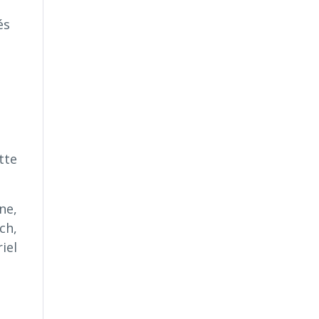
és
tte
ne,
ch,
iel