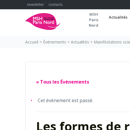
Skip
newsletter
contacts
to
MSH
content
Actualités
Paris
Nord
Accueil
>
Évènements
>
Actualités
>
Manifestations scie
« Tous les Évènements
Cet évènement est passé.
Les formes de r