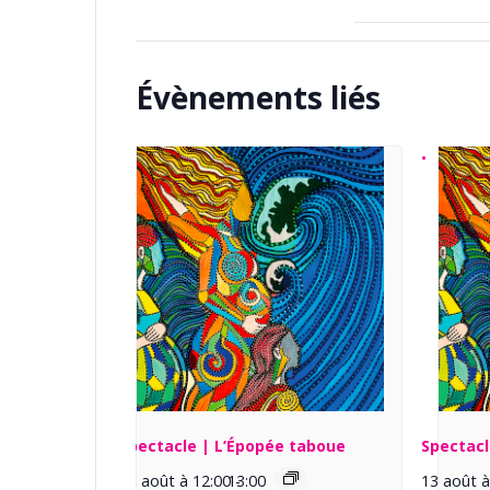
Évènements liés
Spectacle | L’Épopée taboue
Spectacl
13 août à 12:00
13:00
-
13 août à