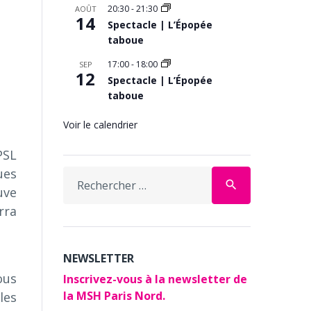
20:30
-
21:30
AOÛT
14
Spectacle | L’Épopée
taboue
17:00
-
18:00
SEP
12
Spectacle | L’Épopée
taboue
Voir le calendrier
PSL
ues
Search
search
for:
uve
rra
NEWSLETTER
ous
Inscrivez-vous à la newsletter de
la MSH Paris Nord.
les