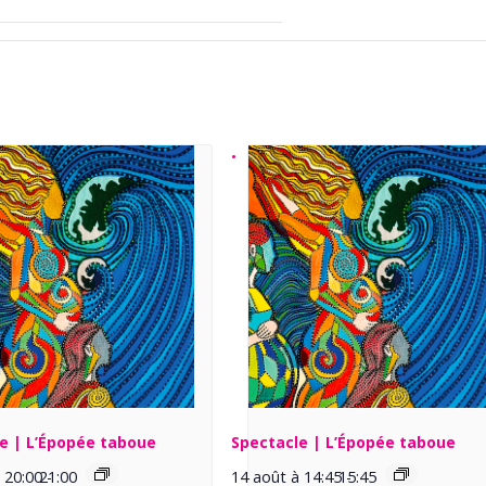
e | L’Épopée taboue
Spectacle | L’Épopée taboue
 20:00
21:00
-
14 août à 14:45
15:45
-