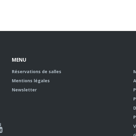
MENU
Réservations de salles
M
Mentions légales
A
Newsletter
P
P
D
P
ky
al
V
G