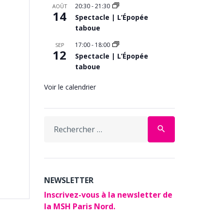
20:30
-
21:30
AOÛT
14
Spectacle | L’Épopée
taboue
17:00
-
18:00
SEP
12
Spectacle | L’Épopée
taboue
Voir le calendrier
Search
search
for:
NEWSLETTER
Inscrivez-vous à la newsletter de
la MSH Paris Nord.