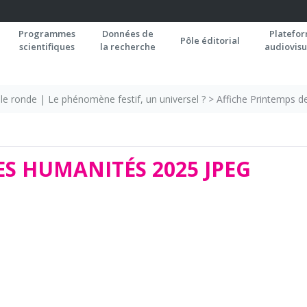
Programmes
Données de
Platefo
Pôle éditorial
scientifiques
la recherche
audiovisu
le ronde | Le phénomène festif, un universel ?
>
Affiche Printemps d
ES HUMANITÉS 2025 JPEG