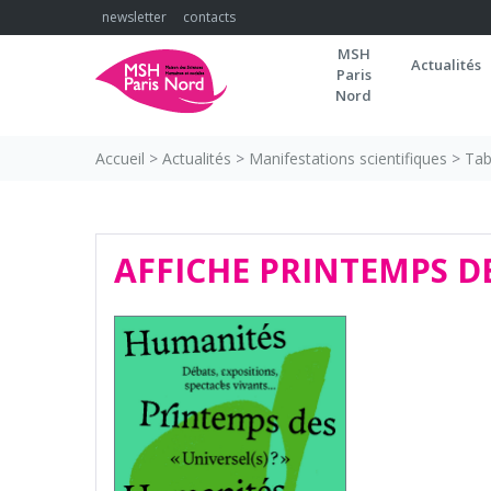
Skip
newsletter
contacts
to
MSH
content
Actualités
Paris
Nord
Accueil
>
Actualités
>
Manifestations scientifiques
>
Tab
AFFICHE PRINTEMPS D