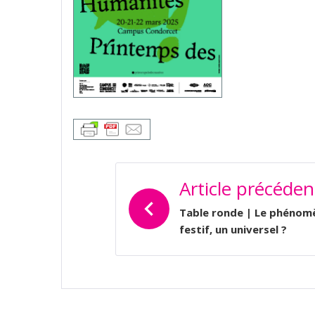
NAVIGATION
Article précéden
DE
L’ARTICLE
Table ronde | Le phénom
festif, un universel ?