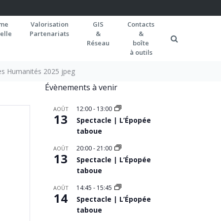
rme
Valorisation
GIS
Contacts
elle
Partenariats
&
&
Réseau
boîte
à outils
es Humanités 2025 jpeg
Évènements à venir
12:00
-
13:00
AOÛT
13
Spectacle | L’Épopée
taboue
20:00
-
21:00
AOÛT
13
Spectacle | L’Épopée
taboue
14:45
-
15:45
AOÛT
14
Spectacle | L’Épopée
taboue