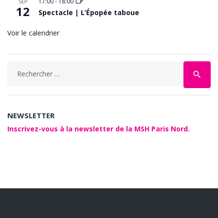
17:00
-
18:00
SEP
12
Spectacle | L’Épopée taboue
Voir le calendrier
Search
search
for:
NEWSLETTER
Inscrivez-vous à la newsletter de la MSH Paris Nord.