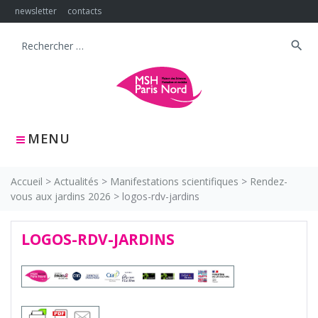
Skip
newsletter
contacts
to
content
search
Search
for:
MENU
Accueil
>
Actualités
>
Manifestations scientifiques
>
Rendez-
vous aux jardins 2026
>
logos-rdv-jardins
LOGOS-RDV-JARDINS