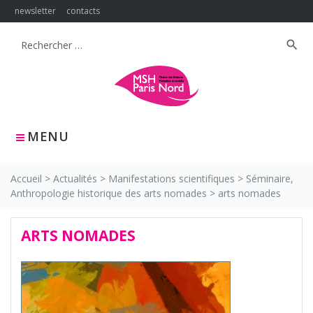
Skip
newsletter
contacts
to
content
search
Search
for:
MENU
Accueil
>
Actualités
>
Manifestations scientifiques
>
Séminaire,
Anthropologie historique des arts nomades
>
arts nomades
ARTS NOMADES