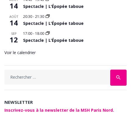
14
Spectacle | L’Épopée taboue
20:30
-
21:30
AOÛT
14
Spectacle | L’Épopée taboue
17:00
-
18:00
SEP
12
Spectacle | L’Épopée taboue
Voir le calendrier
Search
search
for:
NEWSLETTER
Inscrivez-vous à la newsletter de la MSH Paris Nord.