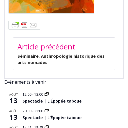
NAVIGATION
Article précédent
DE
L’ARTICLE
Séminaire, Anthropologie historique des
arts nomades
Évènements à venir
12:00
-
13:00
AOÛT
13
Spectacle | L’Épopée taboue
20:00
-
21:00
AOÛT
13
Spectacle | L’Épopée taboue
14:45
-
15:45
AOÛT