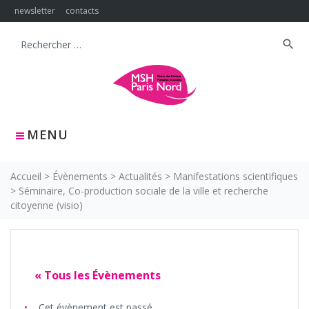
Skip
newsletter
contacts
to
content
search
Search
for:
MENU
Accueil
>
Évènements
>
Actualités
>
Manifestations scientifiques
>
Séminaire, Co-production sociale de la ville et recherche
citoyenne (visio)
« Tous les Évènements
Cet évènement est passé.