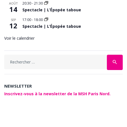
20:30
-
21:30
AOÛT
14
Spectacle | L’Épopée taboue
17:00
-
18:00
SEP
12
Spectacle | L’Épopée taboue
Voir le calendrier
Search
search
for:
NEWSLETTER
Inscrivez-vous à la newsletter de la MSH Paris Nord.