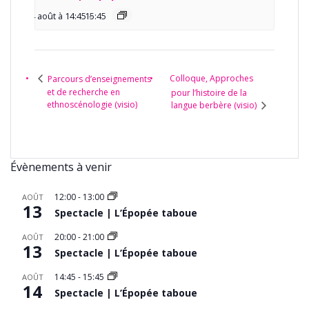
14 août à 14:45
15:45
-
Colloque, Approches
Parcours d’enseignements
et de recherche en
pour l’histoire de la
ethnoscénologie (visio)
langue berbère (visio)
Évènements à venir
12:00
-
13:00
AOÛT
13
Spectacle | L’Épopée taboue
20:00
-
21:00
AOÛT
13
Spectacle | L’Épopée taboue
14:45
-
15:45
AOÛT
14
Spectacle | L’Épopée taboue