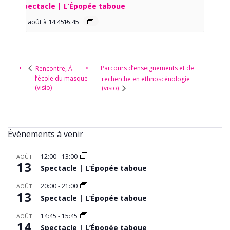
Spectacle | L’Épopée taboue
14 août à 14:45
15:45
-
Parcours d’enseignements et de
Rencontre, À
l’école du masque
recherche en ethnoscénologie
(visio)
(visio)
Évènements à venir
12:00
-
13:00
AOÛT
13
Spectacle | L’Épopée taboue
20:00
-
21:00
AOÛT
13
Spectacle | L’Épopée taboue
14:45
-
15:45
AOÛT
14
Spectacle | L’Épopée taboue