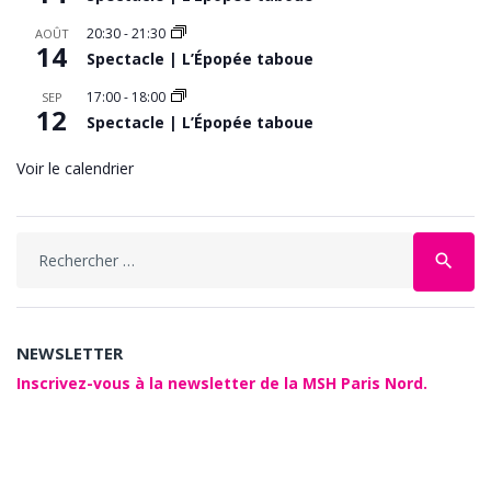
20:30
-
21:30
AOÛT
14
Spectacle | L’Épopée taboue
17:00
-
18:00
SEP
12
Spectacle | L’Épopée taboue
Voir le calendrier
Search
search
for:
NEWSLETTER
Inscrivez-vous à la newsletter de la MSH Paris Nord.