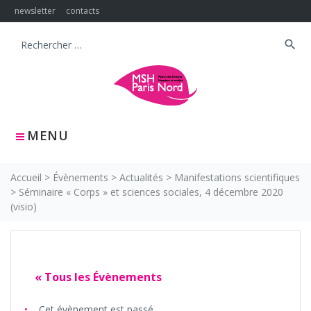
Skip
newsletter
contacts
to
content
search
Search
for:
MENU
Accueil
>
Évènements
>
Actualités
>
Manifestations scientifiques
>
Séminaire « Corps » et sciences sociales, 4 décembre 2020
(visio)
« Tous les Évènements
Cet évènement est passé.