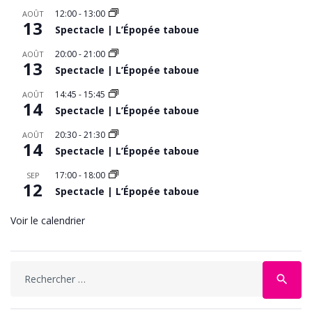
12:00
-
13:00
AOÛT
13
Spectacle | L’Épopée taboue
20:00
-
21:00
AOÛT
13
Spectacle | L’Épopée taboue
14:45
-
15:45
AOÛT
14
Spectacle | L’Épopée taboue
20:30
-
21:30
AOÛT
14
Spectacle | L’Épopée taboue
17:00
-
18:00
SEP
12
Spectacle | L’Épopée taboue
Voir le calendrier
Search
search
for: