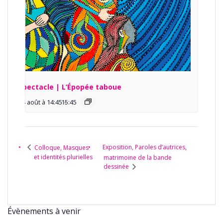
Spectacle | L’Épopée taboue
14 août à 14:45
15:45
-
Exposition, Paroles d’autrices,
Colloque, Masques
et identités plurielles
matrimoine de la bande
dessinée
Évènements à venir