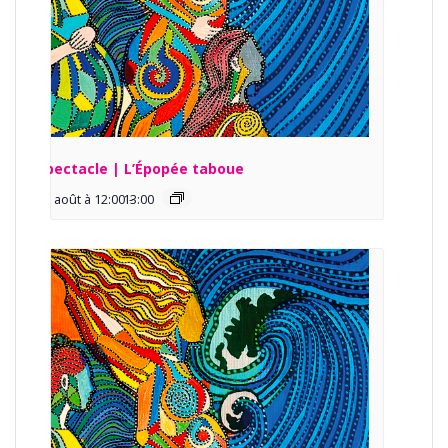
Spectacle | L’Épopée taboue
13 août à 12:00
13:00
-