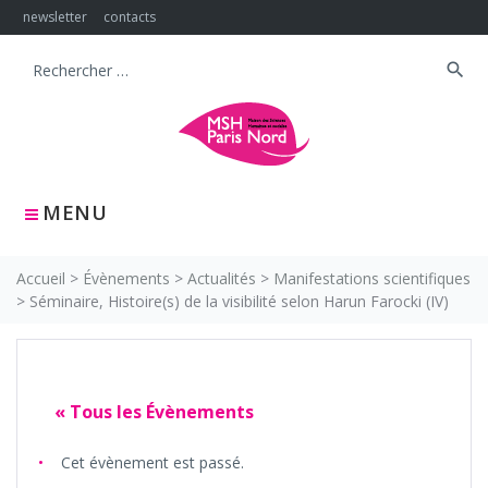
Skip
newsletter
contacts
to
content
search
Search
for:
MENU
Accueil
>
Évènements
>
Actualités
>
Manifestations scientifiques
>
Séminaire, Histoire(s) de la visibilité selon Harun Farocki (IV)
« Tous les Évènements
Cet évènement est passé.