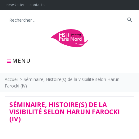
Skip
newsletter
contacts
to
content
search
Search
for:
MENU
Accueil
>
Séminaire, Histoire(s) de la visibilité selon Harun
Farocki (IV)
SÉMINAIRE, HISTOIRE(S) DE LA
VISIBILITÉ SELON HARUN FAROCKI
(IV)