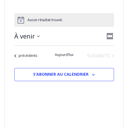
Aucun résultat trouvé.
NAVIGA
Naviga
À venir
RÉSUMÉ
PAR
de
Sélectionnez
CONSU
vues
la
Évènem
Aujourd’hui
ÉVÈNEMENTS
SUIVANTS
date
Évènements
précédents
S’ABONNER AU CALENDRIER