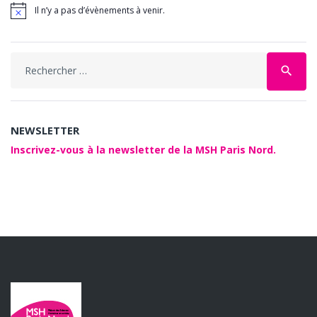
Il n’y a pas d’évènements à venir.
Search
search
for:
NEWSLETTER
Inscrivez-vous à la newsletter de la MSH Paris Nord.