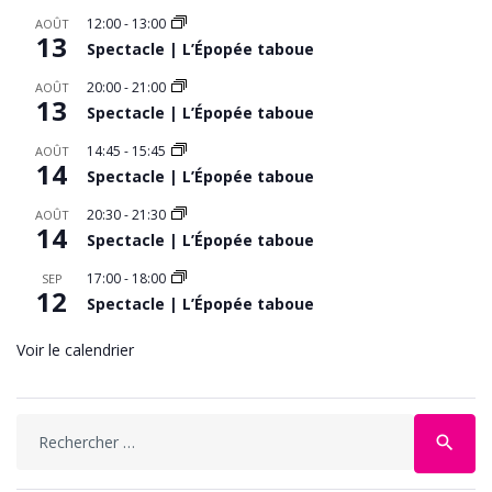
12:00
-
13:00
AOÛT
13
Spectacle | L’Épopée taboue
20:00
-
21:00
AOÛT
13
Spectacle | L’Épopée taboue
14:45
-
15:45
AOÛT
14
Spectacle | L’Épopée taboue
20:30
-
21:30
AOÛT
14
Spectacle | L’Épopée taboue
17:00
-
18:00
SEP
12
Spectacle | L’Épopée taboue
Voir le calendrier
Search
search
for: