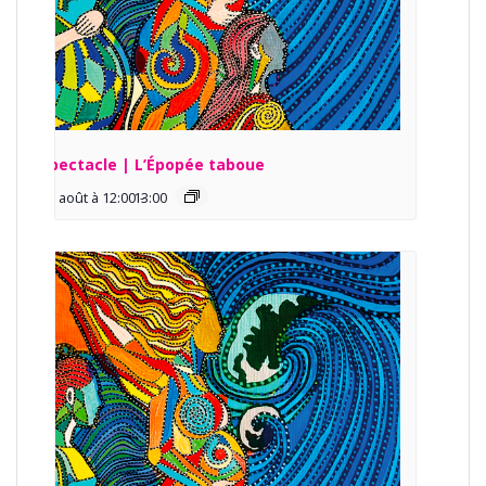
Spectacle | L’Épopée taboue
13 août à 12:00
13:00
-