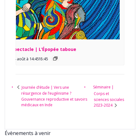
Spectacle | L’Épopée taboue
14 août à 14:45
15:45
-
Séminaire |
Journée d’étude | Vers une
résurgence de l’eugénisme ?
Corps et
Gouvernance reproductive et savoirs
sciences sociales
médicaux en Inde
2023-2024
Évènements à venir