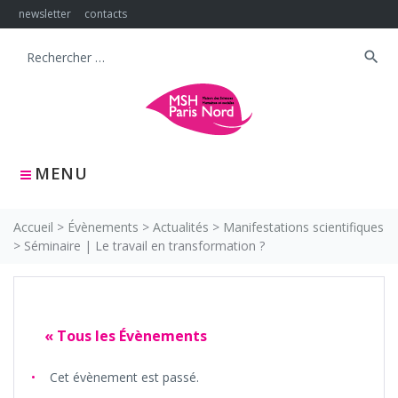
Skip
newsletter
contacts
to
content
search
Search
for:
MENU
Accueil
>
Évènements
>
Actualités
>
Manifestations scientifiques
>
Séminaire | Le travail en transformation ?
« Tous les Évènements
Cet évènement est passé.