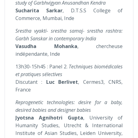
study of Garbhvigyan Anusandhan Kendra
Sucharita Sarkar
, D.T.S.S College of
Commerce, Mumbai, Inde
Srestha vyakti- srestha samaj- srestha rashtra:
Garbh Sanskar in contemporary India
Vasudha Mohanka
, chercheuse
indépendante, Inde
13h30-15h45 : Panel 2.
Techniques biomédicales
et pratiques sélectives
Discutant :
Luc Berlivet
, Cermes3, CNRS,
France
Reprogenetic technologies: desire for a baby,
desired babies and designer babies
Jyotsna Agnihotri Gupta
, University of
Humanity Studies, Utrecht & International
Institute of Asian Studies, Leiden University,