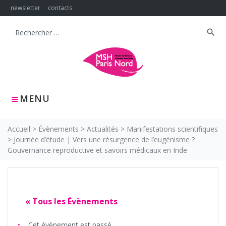
Skip
newsletter
contacts
to
content
search
Search
for:
MENU
Accueil
>
Évènements
>
Actualités
>
Manifestations scientifiques
>
Journée d’étude | Vers une résurgence de l’eugénisme ?
Gouvernance reproductive et savoirs médicaux en Inde
« Tous les Évènements
Cet évènement est passé.