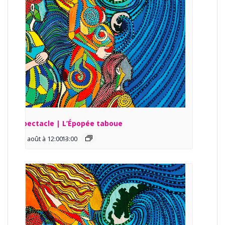
Spectacle | L’Épopée taboue
13 août à 12:00
13:00
-