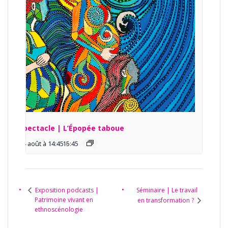
Spectacle | L’Épopée taboue
14 août à 14:45
15:45
-
Séminaire | Le travail
Exposition podcasts |
Patrimoine vivant en
en transformation ?
ethnoscénologie