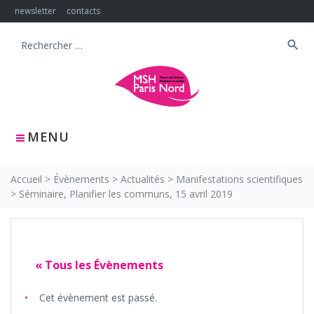
Skip
newsletter
contacts
to
content
search
Search
for:
MENU
Accueil
>
Évènements
>
Actualités
>
Manifestations scientifiques
>
Séminaire, Planifier les communs, 15 avril 2019
« Tous les Évènements
Cet évènement est passé.