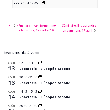
14 août à 14:45
15:45
-
Séminaire, Entreprendre
Séminaire, Transformations
de la Culture, 12 avril 2019
en communs, 17 avril
Évènements à venir
12:00
-
13:00
AOÛT
13
Spectacle | L’Épopée taboue
20:00
-
21:00
AOÛT
13
Spectacle | L’Épopée taboue
14:45
-
15:45
AOÛT
14
Spectacle | L’Épopée taboue
20:30
-
21:30
AOÛT