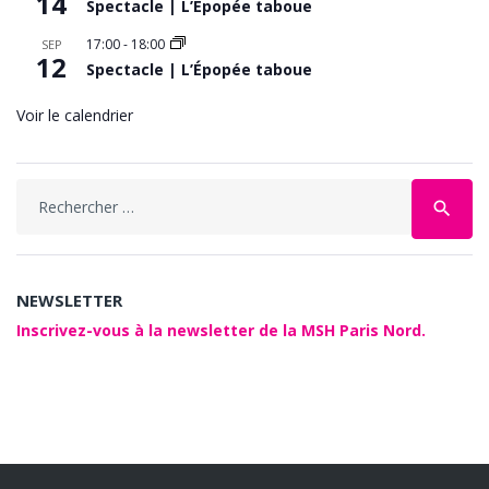
14
Spectacle | L’Épopée taboue
17:00
-
18:00
SEP
12
Spectacle | L’Épopée taboue
Voir le calendrier
Search
search
for:
NEWSLETTER
Inscrivez-vous à la newsletter de la MSH Paris Nord.