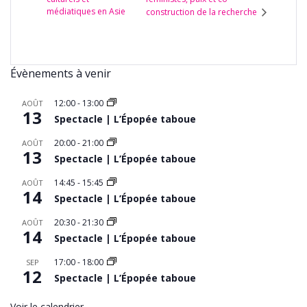
médiatiques en Asie
construction de la recherche
Évènements à venir
12:00
-
13:00
AOÛT
13
Spectacle | L’Épopée taboue
20:00
-
21:00
AOÛT
13
Spectacle | L’Épopée taboue
14:45
-
15:45
AOÛT
14
Spectacle | L’Épopée taboue
20:30
-
21:30
AOÛT
14
Spectacle | L’Épopée taboue
17:00
-
18:00
SEP
12
Spectacle | L’Épopée taboue
Voir le calendrier