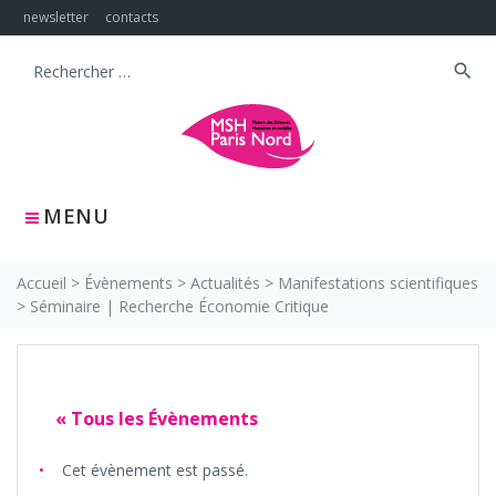
Skip
newsletter
contacts
to
content
search
Search
for:
MENU
Accueil
>
Évènements
>
Actualités
>
Manifestations scientifiques
>
Séminaire | Recherche Économie Critique
« Tous les Évènements
Cet évènement est passé.