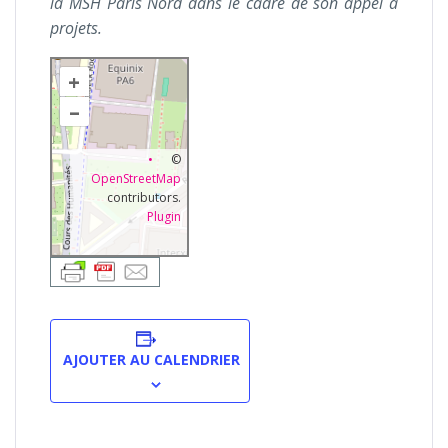
la MSH Paris Nord dans le cadre de son appel à
projets.
+
–
©
OpenStreetMap
contributors.
Plugin
AJOUTER AU CALENDRIER