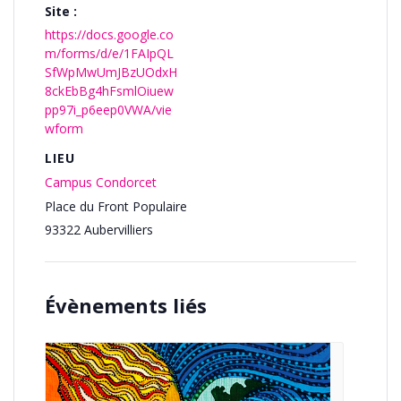
Site :
https://docs.google.co
m/forms/d/e/1FAIpQL
SfWpMwUmJBzUOdxH
8ckEbBg4hFsmlOiuew
pp97i_p6eep0VWA/vie
wform
LIEU
Campus Condorcet
Place du Front Populaire
93322
Aubervilliers
Évènements liés