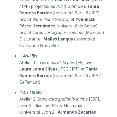
/ IPP) projet
Sanaduría
(Colombie),
Tania
Romero Barrios
(université Paris 8 / IPP)
projet
Warmikuna
(Pérou) et
Yolinliztli
Pérez Hernández
(université de Berne)
projet
Corpo-cartografiar lo íntimo
(Mexique)
Discutante :
Mailys Lanquy
(université
Sorbonne Nouvelle)
14h-15h
Atelier 1 –
Les mots de la paix
[FR], avec
Laura Lema Silva
(UPEC / IPP) et
Tania
Romero Barrios
(université Paris 8 / IPP /
GeFemLat)
14h-15h30
Atelier 2
Corpo-cartografiar lo íntimo
[ESP],
avec Xictlixochitl Pérez Hernández
(université Lyon 2),
Armando Zacarías