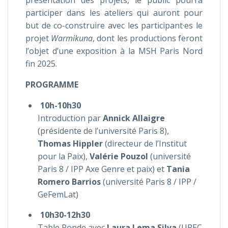
présentation des projets, le public pourra
participer dans les ateliers qui auront pour
but de co-construire avec les participant·es le
projet
Warmikuna
, dont les productions feront
l’objet d’une exposition à la MSH Paris Nord
fin 2025.
PROGRAMME
10h-10h30
Introduction par
Annick Allaigre
(présidente de l’université Paris 8),
Thomas Hippler
(directeur de l’Institut
pour la Paix),
Valérie Pouzol
(université
Paris 8 / IPP Axe Genre et paix) et
Tania
Romero Barrios
(université Paris 8 / IPP /
GeFemLat)
10h30-12h30
Table Ronde avec
Laura Lema Silva
(UPEC