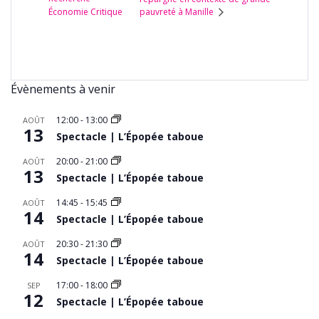
Économie Critique
pauvreté à Manille
Évènements à venir
12:00
-
13:00
AOÛT
13
Spectacle | L’Épopée taboue
20:00
-
21:00
AOÛT
13
Spectacle | L’Épopée taboue
14:45
-
15:45
AOÛT
14
Spectacle | L’Épopée taboue
20:30
-
21:30
AOÛT
14
Spectacle | L’Épopée taboue
17:00
-
18:00
SEP
12
Spectacle | L’Épopée taboue