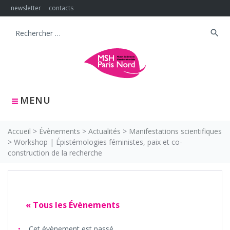
Skip
newsletter
contacts
to
content
search
Search
for:
MENU
Accueil
>
Évènements
>
Actualités
>
Manifestations scientifiques
>
Workshop | Épistémologies féministes, paix et co-
construction de la recherche
« Tous les Évènements
Cet évènement est passé.