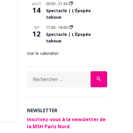
20:30
-
21:30
AOÛT
14
Spectacle | L’Épopée
taboue
17:00
-
18:00
SEP
12
Spectacle | L’Épopée
taboue
Voir le calendrier
Search
search
for:
NEWSLETTER
Inscrivez-vous à la newsletter de
la MSH Paris Nord.