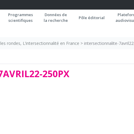
Programmes
Données de
Platefo
Pôle éditorial
scientifiques
la recherche
audiovisu
les rondes, L’intersectionnalité en France
>
intersectionnalite-7avril2
7AVRIL22-250PX