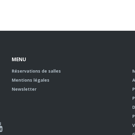
MENU
Réservations de salles
M
Mentions légales
A
Newsletter
P
P
D
P
ky
al
V
G