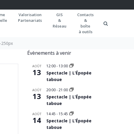
rme
Valorisation
GIS
Contacts
elle
Partenariats
&
&
Réseau
boîte
à outils
2-250px
Évènements à venir
12:00
-
13:00
AOÛT
13
Spectacle | L’Épopée
taboue
20:00
-
21:00
AOÛT
13
Spectacle | L’Épopée
taboue
14:45
-
15:45
AOÛT
14
Spectacle | L’Épopée
taboue