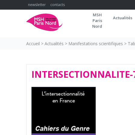
Skip
newsletter
contacts
to
MSH
content
Actualités
Paris
Nord
Accueil
>
Actualités
>
Manifestations scientifiques
>
Tab
INTERSECTIONNALITE-