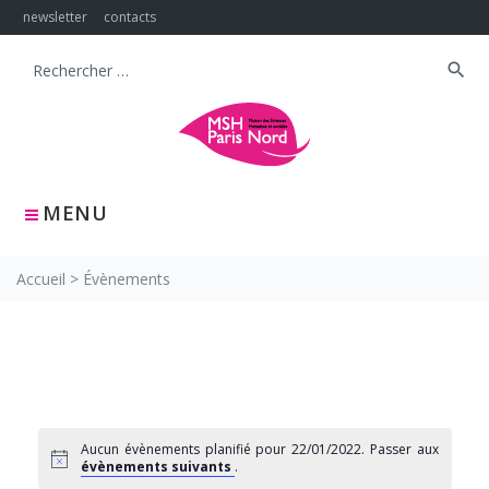
Skip
newsletter
contacts
to
content
search
Search
for:
MENU
Accueil
>
Évènements
Aucun évènements planifié pour 22/01/2022. Passer aux
évènements suivants
.