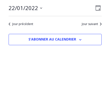
NAVIG
Navig
22/01/2022
JOUR
PAR
de
Sélectionnez
CONS
vues
une
Évèn
Jour précédent
Jour suivant
date.
S’ABONNER AU CALENDRIER