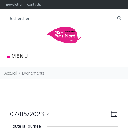
Skip
newsletter
contacts
to
content
search
Search
for:
MENU
Accueil
>
Évènements
NAVIG
Navig
07/05/2023
JOUR
PAR
de
Sélectionnez
CONS
vues
Toute la journée
une