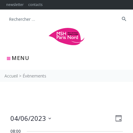
Skip
newsletter
contacts
to
content
search
Search
for:
MENU
Accueil
>
Évènements
NAVIG
Navig
04/06/2023
JOUR
PAR
de
Sélectionnez
CONS
vues
08:00
une