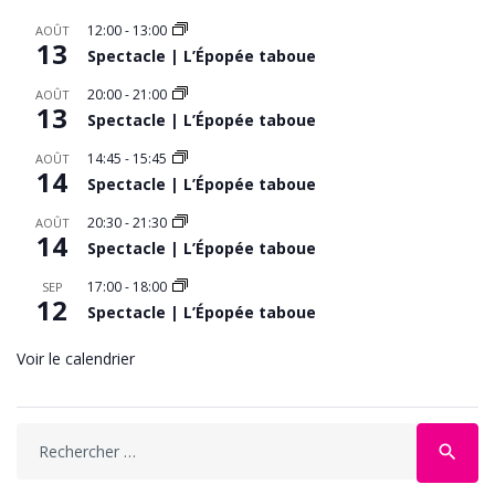
12:00
-
13:00
AOÛT
13
Spectacle | L’Épopée taboue
20:00
-
21:00
AOÛT
13
Spectacle | L’Épopée taboue
14:45
-
15:45
AOÛT
14
Spectacle | L’Épopée taboue
20:30
-
21:30
AOÛT
14
Spectacle | L’Épopée taboue
17:00
-
18:00
SEP
12
Spectacle | L’Épopée taboue
Voir le calendrier
Search
search
for: