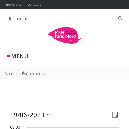
Skip
newsletter
contacts
to
content
search
Search
for:
MENU
Accueil
>
Évènements
NAVIG
Navig
19/06/2023
JOUR
PAR
de
Sélectionnez
CONS
vues
08:00
une