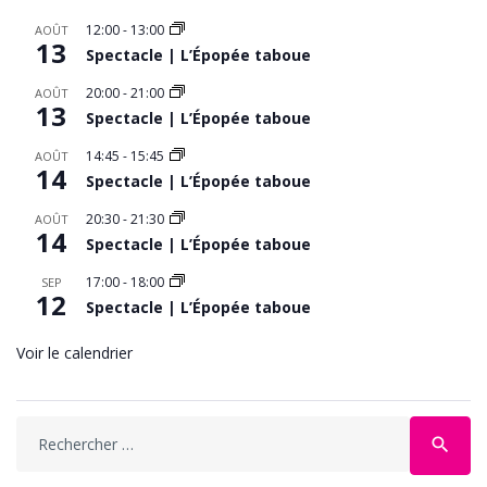
12:00
-
13:00
AOÛT
13
Spectacle | L’Épopée taboue
20:00
-
21:00
AOÛT
13
Spectacle | L’Épopée taboue
14:45
-
15:45
AOÛT
14
Spectacle | L’Épopée taboue
20:30
-
21:30
AOÛT
14
Spectacle | L’Épopée taboue
17:00
-
18:00
SEP
12
Spectacle | L’Épopée taboue
Voir le calendrier
Search
search
for: