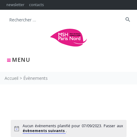
Skip
newsletter
contacts
to
content
search
Search
for:
MENU
Accueil
>
Évènements
Aucun évènements planifié pour 07/09/2023. Passer aux
évènements suivants
.