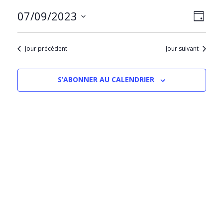
NAVIG
Navig
07/09/2023
JOUR
PAR
de
Sélectionnez
CONS
vues
une
Évèn
Jour précédent
Jour suivant
date.
S’ABONNER AU CALENDRIER