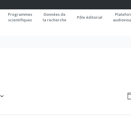
Programmes
Données de
Platefo
Pôle éditorial
scientifiques
la recherche
audiovisu
N
J
P
C