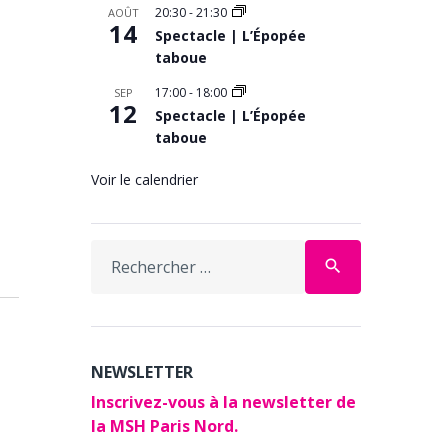
20:30
-
21:30
AOÛT
14
Spectacle | L’Épopée
taboue
17:00
-
18:00
SEP
12
Spectacle | L’Épopée
taboue
Voir le calendrier
Search
search
for:
NEWSLETTER
Inscrivez-vous à la newsletter de
la MSH Paris Nord.