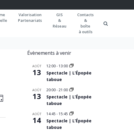
rme
Valorisation
GIS
Contacts
elle
Partenariats
&
&
Réseau
boîte
à outils
Évènements à venir
12:00
-
13:00
AOÛT
13
Spectacle | L’Épopée
taboue
20:00
-
21:00
AOÛT
AVIGATION
13
Navigation
Spectacle | L’Épopée
OUR
de
taboue
AR
vues
ONSULTATIONS
14:45
-
15:45
AOÛT
14
Spectacle | L’Épopée
Évènement
taboue