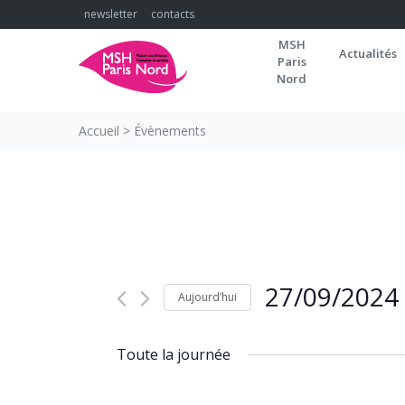
Skip
newsletter
contacts
to
MSH
content
Actualités
Paris
Nord
Accueil
>
Évènements
27/09/2024
Aujourd’hui
Sélectionnez
une
Toute la journée
date.