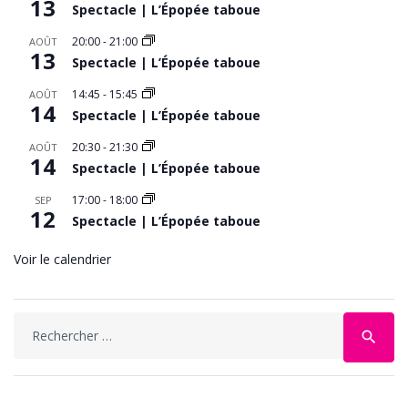
13
Spectacle | L’Épopée taboue
20:00
-
21:00
AOÛT
13
Spectacle | L’Épopée taboue
14:45
-
15:45
AOÛT
14
Spectacle | L’Épopée taboue
20:30
-
21:30
AOÛT
14
Spectacle | L’Épopée taboue
17:00
-
18:00
SEP
12
Spectacle | L’Épopée taboue
Voir le calendrier
Search
search
for: