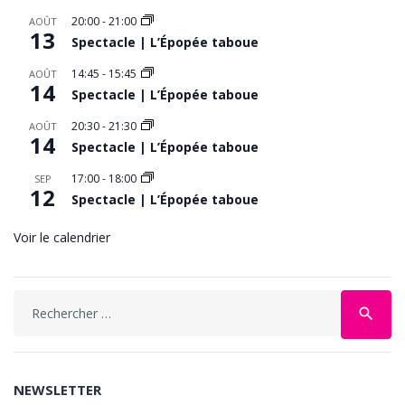
20:00
-
21:00
AOÛT
13
Spectacle | L’Épopée taboue
14:45
-
15:45
AOÛT
14
Spectacle | L’Épopée taboue
20:30
-
21:30
AOÛT
14
Spectacle | L’Épopée taboue
17:00
-
18:00
SEP
12
Spectacle | L’Épopée taboue
Voir le calendrier
Search
search
for:
NEWSLETTER