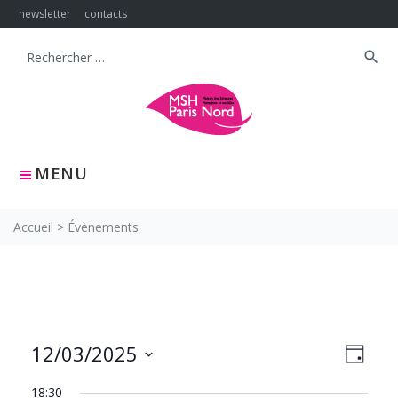
Skip
newsletter
contacts
to
content
search
Search
for:
MENU
Accueil
>
Évènements
NAVIG
Navig
12/03/2025
JOUR
PAR
de
Sélectionnez
CONS
vues
18:30
une