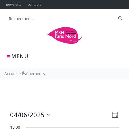
Skip
newsletter
contacts
to
content
search
Search
for:
MENU
Accueil
>
Évènements
NAVIG
Navig
04/06/2025
JOUR
PAR
de
Sélectionnez
CONS
vues
10:00
une