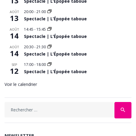
13
Spectacle | L’Épopée taboue
20:00
-
21:00
AOÛT
13
Spectacle | L’Épopée taboue
14:45
-
15:45
AOÛT
14
Spectacle | L’Épopée taboue
20:30
-
21:30
AOÛT
14
Spectacle | L’Épopée taboue
17:00
-
18:00
SEP
12
Spectacle | L’Épopée taboue
Voir le calendrier
Search
search
for:
NEWSLETTER