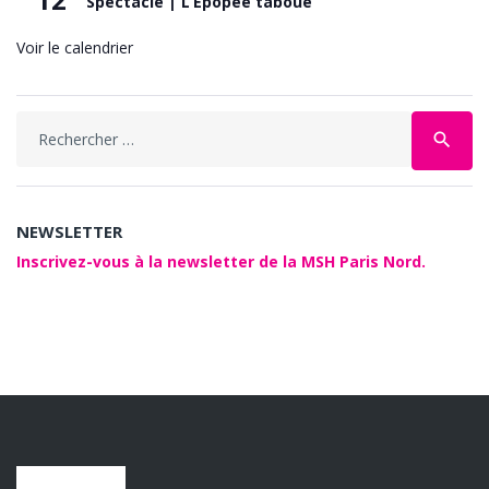
Spectacle | L’Épopée taboue
Voir le calendrier
Search
search
for:
NEWSLETTER
Inscrivez-vous à la newsletter de la MSH Paris Nord.