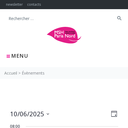
Skip
newsletter
contacts
to
content
search
Search
for:
MENU
Accueil
>
Évènements
NAVIG
Navig
10/06/2025
JOUR
PAR
de
Sélectionnez
CONS
vues
08:00
une