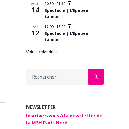
20:30
-
21:30
AOÛT
14
Spectacle | L’Épopée
taboue
17:00
-
18:00
SEP
12
Spectacle | L’Épopée
taboue
Voir le calendrier
Search
search
for:
NEWSLETTER
Inscrivez-vous à la newsletter de
la MSH Paris Nord.