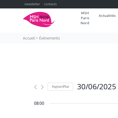
Skip
newsletter
contacts
to
MSH
content
Actualités
Paris
Nord
Accueil
>
Évènements
30/06/2025
Aujourd’hui
Sélectionnez
une
08:00
date.