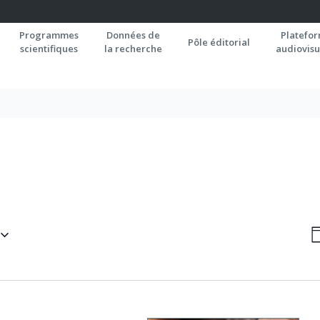
Programmes
Données de
Platefo
Pôle éditorial
scientifiques
la recherche
audiovisu
N
J
P
C