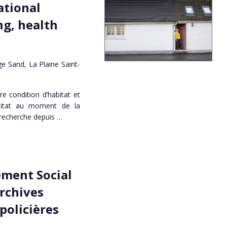
ational
g, health
e Sand, La Plaine Saint-
re condition d’habitat et
abitat au moment de la
e recherche depuis …
ment Social
rchives
policières