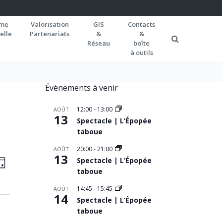
rme
Valorisation
GIS
Contacts
elle
Partenariats
&
&
Réseau
boîte
à outils
Évènements à venir
12:00
-
13:00
AOÛT
13
Spectacle | L’Épopée
taboue
20:00
-
21:00
AOÛT
AVIGATION
13
Navigation
Spectacle | L’Épopée
OUR
de
taboue
AR
vues
ONSULTATIONS
14:45
-
15:45
AOÛT
14
Spectacle | L’Épopée
Évènement
taboue